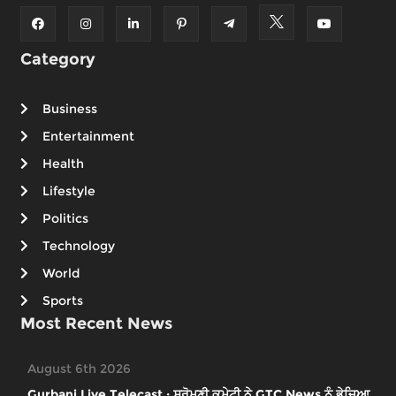
Category
Business
Entertainment
Health
Lifestyle
Politics
Technology
World
Sports
Most Recent News
August 6th 2026
Gurbani Live Telecast : ਸ਼੍ਰੋਮਣੀ ਕਮੇਟੀ ਨੇ GTC News ਨੂੰ ਭੇਜਿਆ