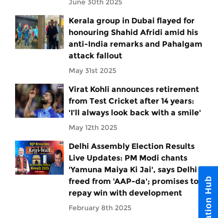
June 30th 2025
Kerala group in Dubai flayed for
honouring Shahid Afridi amid his
anti-India remarks and Pahalgam
attack fallout
May 31st 2025
Virat Kohli announces retirement
from Test Cricket after 14 years:
'I’ll always look back with a smile'
May 12th 2025
Delhi Assembly Election Results
Live Updates: PM Modi chants
'Yamuna Maiya Ki Jai', says Delhi
Notification Hub
freed from 'AAP-da'; promises to
repay win with development
February 8th 2025