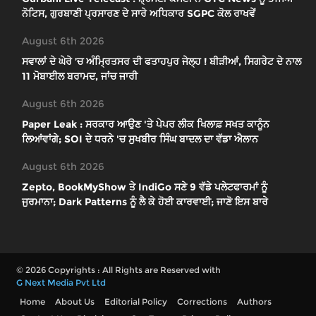
ਨੋਟਿਸ, ਗੁਰਬਾਣੀ ਪ੍ਰਸਾਰਣ ਦੇ ਸਾਰੇ ਅਧਿਕਾਰ SGPC ਕੋਲ ਰਾਖਵੇਂ
August 6th 2026
ਸਵਾਲਾਂ ਦੇ ਘੇਰੇ ’ਚ ਅੰਮ੍ਰਿਤਸਰ ਦੀ ਫਤਾਹਪੁਰ ਜੇਲ੍ਹ ! ਬੀੜੀਆਂ, ਸਿਗਰੇਟ ਦੇ ਨਾਲ
11 ਮੋਬਾਈਲ ਬਰਾਮਦ, ਜਾਂਚ ਜਾਰੀ
August 6th 2026
Paper Leak : ਸਰਕਾਰ ਆਉਣ 'ਤੇ ਪੇਪਰ ਲੀਕ ਖਿਲਾਫ਼ ਸਖਤ ਕਾਨੂੰਨ
ਲਿਆਂਵਾਂਗੇ; SOI ਦੇ ਧਰਨੇ 'ਚ ਸੁਖਬੀਰ ਸਿੰਘ ਬਾਦਲ ਦਾ ਵੱਡਾ ਐਲਾਨ
August 6th 2026
Zepto, BookMyShow ਤੇ IndiGo ਸਣੇ 9 ਵੱਡੇ ਪਲੇਟਫਾਰਮਾਂ ਨੂੰ
ਜੁਰਮਾਨਾ; Dark Patterns ਨੂੰ ਲੈ ਕੇ ਹੋਈ ਕਾਰਵਾਈ; ਜਾਣੋ ਇਸ ਬਾਰੇ
© 2026 Copyrights : All Rights are Reserved with
G Next Media Pvt Ltd
Home
About Us
Editorial Policy
Corrections
Authors