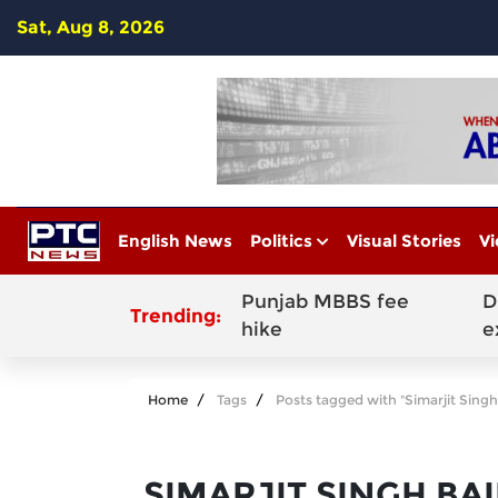
Sat, Aug 8, 2026
English News
Politics
Visual Stories
Vi
Punjab MBBS fee
D
Trending:
hike
e
Home
Tags
Posts tagged with "Simarjit Sing
SIMARJIT SINGH BA