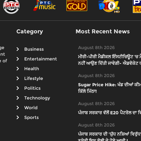
Category
Most Recent News
ge
August 8th 2026
Business
ent
ਮੀਰੀ-ਪੀਰੀ ਮੈਡੀਕਲ ਇੰਸਟੀਚਿਊਟ ’ਚ ਮ
Entertainment
 of
ਨਹੀਂ ਆਉਣ ਦਿੱਤੀ ਜਾਵੇਗੀ- ਐਡਵੋਕੇਟ 
Health
August 8th 2026
Lifestyle
Sugar Price Hike: ਖੰਡ ਦੀਆਂ ਕੀਮਤਾ
Politics
ਕਿੱਲੋ ਮਿੱਠਾ!
Technology
August 8th 2026
World
ਪੰਜਾਬ ਸਰਕਾਰ ਵੱਲੋਂ E20 ਪੈਟਰੋਲ ਦਾ ਵਿਰ
Sports
August 8th 2026
ਪੰਜਾਬ ਸਰਕਾਰ ਦੀ 'ਯੁੱਧ ਨਸ਼ਿਆਂ ਵਿਰੁੱਧ' 
ਨਸ਼ੇੜੀ ਇਸ ਗੋਲੀ ਦੇ ਹੋਏ ਆਦੀ !