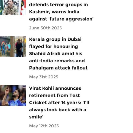
defends terror groups in
Kashmir, warns India
against ‘future aggression’
June 30th 2025
Kerala group in Dubai
flayed for honouring
Shahid Afridi amid his
anti-India remarks and
Pahalgam attack fallout
May 31st 2025
Virat Kohli announces
retirement from Test
Cricket after 14 years: 'I’ll
always look back with a
smile'
May 12th 2025