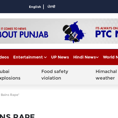
English
ਪੰਜਾਬੀ
deos
Entertainment
UP News
Hindi News
World 
ubai
Food safety
Himachal
xplosions
violation
weather
h Bains Rape"
INS RAPE