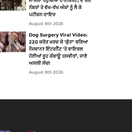
ਮਾਮਲਾ ਪਹੁੰਚਿਆ ਹਾਈਕੋਰਟ; ਦੋ ਰੋਲ
ਨੰਬਰਾਂ ਤੇ ਵੱਖ-ਵੱਖ ਅੰਕਾਂ ਨੂੰ ਲੈ ਕੇ
ਪਟੀਸ਼ਨ ਦਾਇਰ
August 8th 2026
Dog Surgery Viral Video:
220 ਕਰੋੜ ਖ਼ਰਚ ਕੇ 'ਕੁੱਤਾ' ਬਣਿਆ
ਨੌਜਵਾਨ? ਇੰਟਰਨੈੱਟ 'ਤੇ ਵਾਇਰਲ
ਹੋਈਆਂ ਰੂਹ ਕੰਬਾਊ ਤਸਵੀਰਾਂ, ਜਾਣੋ
ਅਸਲੀ ਸੱਚ!
August 8th 2026