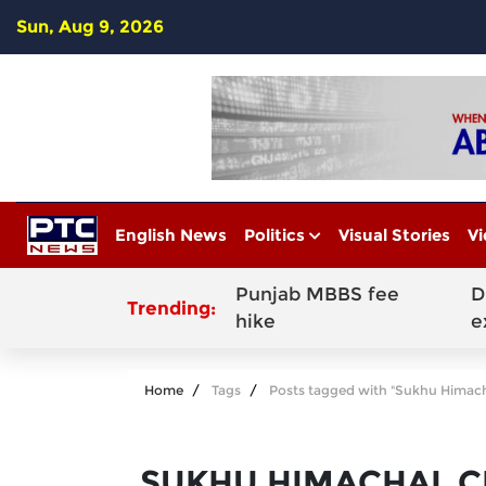
Sun, Aug 9, 2026
English News
Politics
Visual Stories
Vi
Punjab MBBS fee
D
Trending:
hike
e
Home
Tags
Posts tagged with "Sukhu Himac
SUKHU HIMACHAL 