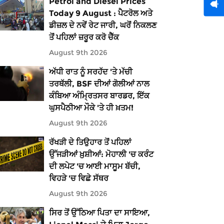
Petrol and Diesel Prices
Today 9 August : ਪੈਟਰੋਲ ਅਤੇ
ਡੀਜ਼ਲ ਦੇ ਨਵੇਂ ਰੇਟ ਜਾਰੀ, ਘਰੋਂ ਨਿਕਲਣ
ਤੋਂ ਪਹਿਲਾਂ ਜ਼ਰੂਰ ਕਰੋ ਚੈੱਕ
August 9th 2026
ਅੱਧੀ ਰਾਤ ਨੂੰ ਸਰਹੱਦ 'ਤੇ ਮੱਚੀ
ਤਰਥੱਲੀ, BSF ਦੀਆਂ ਗੋਲੀਆਂ ਨਾਲ
ਕੰਬਿਆ ਅੰਮ੍ਰਿਤਸਰ ਬਾਰਡਰ, ਇੱਕ
ਘੁਸਪੈਠੀਆ ਮੌਕੇ 'ਤੇ ਹੀ ਖ਼ਤਮ!
August 9th 2026
ਰੱਖੜੀ ਦੇ ਤਿਉਹਾਰ ਤੋਂ ਪਹਿਲਾਂ
ਉੱਜੜੀਆਂ ਖ਼ੁਸ਼ੀਆਂ: ਮੋਹਾਲੀ 'ਚ ਕਰੰਟ
ਦੀ ਲਪੇਟ 'ਚ ਆਈ ਮਾਸੂਮ ਬੱਚੀ,
ਵਿਹੜੇ 'ਚ ਵਿਛੇ ਸੱਥਰ
August 9th 2026
ਸਿਰ ਤੋਂ ਉੱਠਿਆ ਪਿਤਾ ਦਾ ਸਾਇਆ,