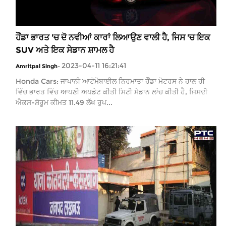
ਹੌਂਡਾ ਭਾਰਤ 'ਚ ਦੋ ਨਵੀਆਂ ਕਾਰਾਂ ਲਿਆਉਣ ਵਾਲੀ ਹੈ, ਜਿਸ 'ਚ ਇਕ
SUV ਅਤੇ ਇਕ ਸੇਡਾਨ ਸ਼ਾਮਲ ਹੈ
2023-04-11 16:21:41
Amritpal Singh
-
Honda Cars: ਜਾਪਾਨੀ ਆਟੋਮੋਬਾਈਲ ਨਿਰਮਾਤਾ ਹੌਂਡਾ ਮੋਟਰਸ ਨੇ ਹਾਲ ਹੀ
ਵਿੱਚ ਭਾਰਤ ਵਿੱਚ ਆਪਣੀ ਅਪਡੇਟ ਕੀਤੀ ਸਿਟੀ ਸੇਡਾਨ ਲਾਂਚ ਕੀਤੀ ਹੈ, ਜਿਸਦੀ
ਐਕਸ-ਸ਼ੋਰੂਮ ਕੀਮਤ 11.49 ਲੱਖ ਰੁਪ...