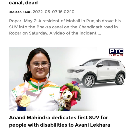
canal, dead
2022-05-07 16:02:10
Jasleen Kaur
-
Ropar, May 7: A resident of Mohali in Punjab drove his
SUV into the Bhakra canal on the Chandigarh road in
Ropar on Saturday. A video of the incident ...
Anand Mahindra dedicates first SUV for
people with disabilities to Avani Lekhara