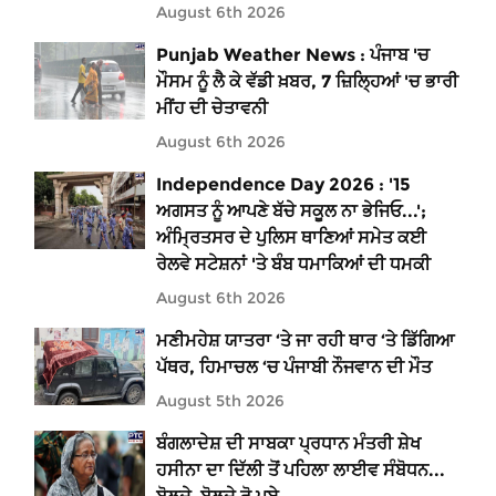
August 6th 2026
Punjab Weather News : ਪੰਜਾਬ 'ਚ
ਮੌਸਮ ਨੂੰ ਲੈ ਕੇ ਵੱਡੀ ਖ਼ਬਰ, 7 ਜ਼ਿਲ੍ਹਿਆਂ 'ਚ ਭਾਰੀ
ਮੀਂਹ ਦੀ ਚੇਤਾਵਨੀ
August 6th 2026
Independence Day 2026 : '15
ਅਗਸਤ ਨੂੰ ਆਪਣੇ ਬੱਚੇ ਸਕੂਲ ਨਾ ਭੇਜਿਓ...';
ਅੰਮ੍ਰਿਤਸਰ ਦੇ ਪੁਲਿਸ ਥਾਣਿਆਂ ਸਮੇਤ ਕਈ
ਰੇਲਵੇ ਸਟੇਸ਼ਨਾਂ 'ਤੇ ਬੰਬ ਧਮਾਕਿਆਂ ਦੀ ਧਮਕੀ
August 6th 2026
ਮਣੀਮਹੇਸ਼ ਯਾਤਰਾ ‘ਤੇ ਜਾ ਰਹੀ ਥਾਰ ‘ਤੇ ਡਿੱਗਿਆ
ਪੱਥਰ, ਹਿਮਾਚਲ ‘ਚ ਪੰਜਾਬੀ ਨੌਜਵਾਨ ਦੀ ਮੌਤ
August 5th 2026
ਬੰਗਲਾਦੇਸ਼ ਦੀ ਸਾਬਕਾ ਪ੍ਰਧਾਨ ਮੰਤਰੀ ਸ਼ੇਖ
ਹਸੀਨਾ ਦਾ ਦਿੱਲੀ ਤੋਂ ਪਹਿਲਾ ਲਾਈਵ ਸੰਬੋਧਨ...