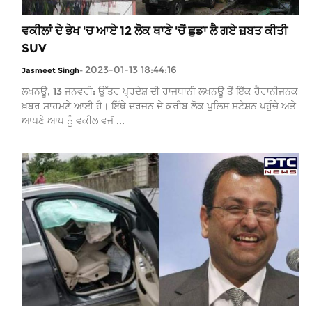
ਵਕੀਲਾਂ ਦੇ ਭੇਖ 'ਚ ਆਏ 12 ਲੋਕ ਥਾਣੇ 'ਚੋਂ ਛੁਡਾ ਲੈ ਗਏ ਜ਼ਬਤ ਕੀਤੀ
SUV
2023-01-13 18:44:16
Jasmeet Singh
-
ਲਖਨਊ, 13 ਜਨਵਰੀ: ਉੱਤਰ ਪ੍ਰਦੇਸ਼ ਦੀ ਰਾਜਧਾਨੀ ਲਖਨਊ ਤੋਂ ਇੱਕ ਹੈਰਾਨੀਜਨਕ
ਖ਼ਬਰ ਸਾਹਮਣੇ ਆਈ ਹੈ। ਇੱਥੇ ਦਰਜਨ ਦੇ ਕਰੀਬ ਲੋਕ ਪੁਲਿਸ ਸਟੇਸ਼ਨ ਪਹੁੰਚੇ ਅਤੇ
ਆਪਣੇ ਆਪ ਨੂੰ ਵਕੀਲ ਵਜੋਂ ...