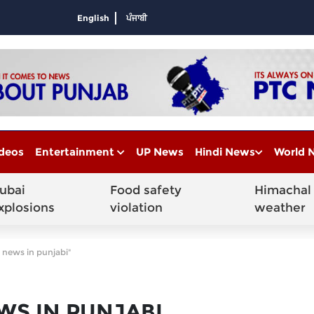
English
ਪੰਜਾਬੀ
deos
Entertainment
UP News
Hindi News
World 
ubai
Food safety
Himachal
xplosions
violation
weather
 news in punjabi"
WS IN PUNJABI