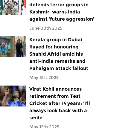
defends terror groups in
Kashmir, warns India
against ‘future aggression’
June 30th 2025
Kerala group in Dubai
flayed for honouring
Shahid Afridi amid his
anti-India remarks and
Pahalgam attack fallout
May 31st 2025
Virat Kohli announces
retirement from Test
Cricket after 14 years: 'I’ll
always look back with a
smile'
May 12th 2025