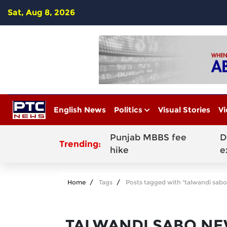
Sat, Aug 8, 2026
English News
Politics
Visual Stories
Vi
Punjab MBBS fee
D
Trending:
hike
e
Home
Tags
Posts tagged with "talwandi sabo
TALWANDI SABO NE