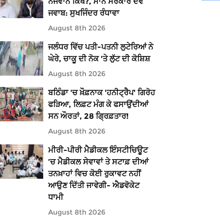
ਨੌਜਵਾਨ ਕਿੱਥੇ?, ਮਾਨ ਸਰਕਾਰ ਦੇਵੇ
ਜਵਾਬ: ਸੁਖਜਿੰਦਰ ਰੰਧਾਵਾ
August 8th 2026
ਜਲੰਧਰ ਵਿੱਚ ਪਤੀ-ਪਤਨੀ ਲੁਟੇਰਿਆਂ ਨੇ
ਘੇਰੇ, ਚਾਕੂ ਦੀ ਨੋਕ 'ਤੇ ਲੁੱਟ ਦੀ ਕੋਸ਼ਿਸ਼
August 8th 2026
ਬਠਿੰਡਾ 'ਚ ਖ਼ੌਫ਼ਨਾਕ 'ਹਨੀਟ੍ਰੈਪ' ਗਿਰੋਹ
ਫੜਿਆ, ਲਿਫ਼ਟ ਮੰਗ ਕੇ ਫਸਾਉਂਦੀਆਂ
ਸਨ ਔਰਤਾਂ, 28 ਗ੍ਰਿਫ਼ਤਾਰ!
August 8th 2026
ਮੀਰੀ-ਪੀਰੀ ਮੈਡੀਕਲ ਇੰਸਟੀਚਿਊਟ
’ਚ ਮੈਡੀਕਲ ਸੇਵਾਵਾਂ ਤੇ ਸਟਾਫ਼ ਦੀਆਂ
ਤਨਖ਼ਾਹਾਂ ਵਿਚ ਕੋਈ ਰੁਕਾਵਟ ਨਹੀਂ
ਆਉਣ ਦਿੱਤੀ ਜਾਵੇਗੀ- ਐਡਵੋਕੇਟ
ਧਾਮੀ
August 8th 2026