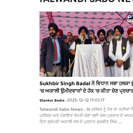
Sukhbir Singh Badal ਨੇ ਵਿਧਾਨ ਸਭਾ ਹਲਕਾ ਭੁੱ
'ਚ ਅਕਾਲੀ ਉਮੀਦਵਾਰਾਂ ਦੇ ਹੱਕ 'ਚ ਕੀਤਾ ਚੋਣ ਪ੍ਰਚਾ
2025-12-12 17:01:17
Shanker Badra
-
Talwandi Sabo News : 14 ਦਸੰਬਰ ਨੂੰ ਹੋਣ ਜਾ ਰਹੀਆਂ ਜ਼
ਪ੍ਰੀਸ਼ਦ ਅਤੇ ਪੰਚਾਇਤ ਸੰਮਤੀ ਚੋਣਾਂ ਲਈ ਅੱਜ ਪ੍ਰਚਾਰ ਦੇ ਆਖ
ਦਿਨ ਸ਼੍ਰੋਮਣੀ ਅਕਾਲੀ ਦਲ ਦੇ ਪ੍ਰਧਾਨ ਸੁਖਬੀਰ ਸਿੰਘ ...