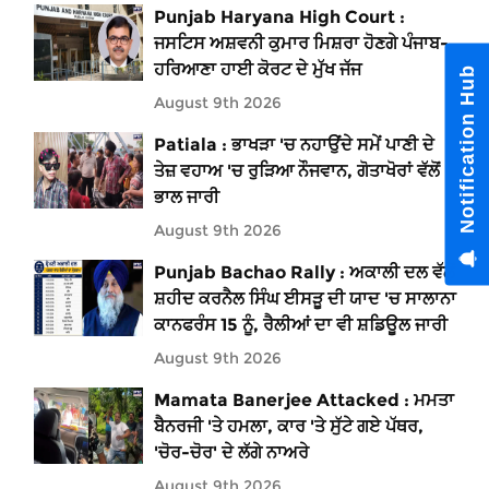
Punjab Haryana High Court :
ਜਸਟਿਸ ਅਸ਼ਵਨੀ ਕੁਮਾਰ ਮਿਸ਼ਰਾ ਹੋਣਗੇ ਪੰਜਾਬ-
ਹਰਿਆਣਾ ਹਾਈ ਕੋਰਟ ਦੇ ਮੁੱਖ ਜੱਜ
Notification Hub
August 9th 2026
Patiala : ਭਾਖੜਾ 'ਚ ਨਹਾਉਂਦੇ ਸਮੇਂ ਪਾਣੀ ਦੇ
ਤੇਜ਼ ਵਹਾਅ 'ਚ ਰੁੜਿਆ ਨੌਜਵਾਨ, ਗੋਤਾਖੋਰਾਂ ਵੱਲੋਂ
ਭਾਲ ਜਾਰੀ
August 9th 2026
Punjab Bachao Rally : ਅਕਾਲੀ ਦਲ ਵੱਲੋਂ
ਸ਼ਹੀਦ ਕਰਨੈਲ ਸਿੰਘ ਈਸੜੂ ਦੀ ਯਾਦ 'ਚ ਸਾਲਾਨਾ
ਕਾਨਫਰੰਸ 15 ਨੂੰ, ਰੈਲੀਆਂ ਦਾ ਵੀ ਸ਼ਡਿਊਲ ਜਾਰੀ
August 9th 2026
Mamata Banerjee Attacked : ਮਮਤਾ
ਬੈਨਰਜੀ 'ਤੇ ਹਮਲਾ, ਕਾਰ 'ਤੇ ਸੁੱਟੇ ਗਏ ਪੱਥਰ,
'ਚੋਰ-ਚੋਰ' ਦੇ ਲੱਗੇ ਨਾਅਰੇ
August 9th 2026