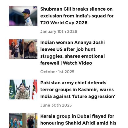
Shubman Gill breaks silence on
exclusion from India’s squad for
T20 World Cup 2026
January 10th 2026
Indian woman Ananya Joshi
leaves US after job hunt
struggles, shares emotional
farewell | Watch Video
October 1st 2025
Pakistan army chief defends
terror groups in Kashmir, warns
India against ‘future aggression’
June 30th 2025
Kerala group in Dubai flayed for
honouring Shahid Afridi amid his