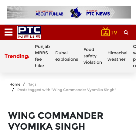
Punjab
C
Food
MBBS
Dubai
Himachal
w
Trending:
safety
fee
explosions
weather
p
violation
hike
r
Home
Tags
Posts tagged with "Wing Commander Vyomika Singh"
WING COMMANDER
VYOMIKA SINGH