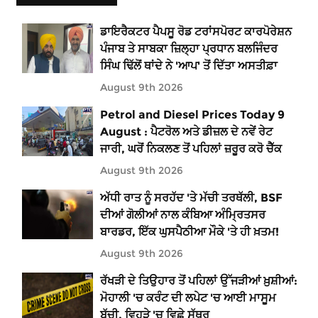
ਡਾਇਰੈਕਟਰ ਪੈਪਸੂ ਰੋਡ ਟਰਾਂਸਪੋਰਟ ਕਾਰਪੋਰੇਸ਼ਨ
ਪੰਜਾਬ ਤੇ ਸਾਬਕਾ ਜ਼ਿਲ੍ਹਾ ਪ੍ਰਧਾਨ ਬਲਜਿੰਦਰ
ਸਿੰਘ ਢਿੱਲੋਂ ਥਾਂਦੇ ਨੇ 'ਆਪ' ਤੋਂ ਦਿੱਤਾ ਅਸਤੀਫ਼ਾ
August 9th 2026
Petrol and Diesel Prices Today 9
August : ਪੈਟਰੋਲ ਅਤੇ ਡੀਜ਼ਲ ਦੇ ਨਵੇਂ ਰੇਟ
ਜਾਰੀ, ਘਰੋਂ ਨਿਕਲਣ ਤੋਂ ਪਹਿਲਾਂ ਜ਼ਰੂਰ ਕਰੋ ਚੈੱਕ
August 9th 2026
ਅੱਧੀ ਰਾਤ ਨੂੰ ਸਰਹੱਦ 'ਤੇ ਮੱਚੀ ਤਰਥੱਲੀ, BSF
ਦੀਆਂ ਗੋਲੀਆਂ ਨਾਲ ਕੰਬਿਆ ਅੰਮ੍ਰਿਤਸਰ
ਬਾਰਡਰ, ਇੱਕ ਘੁਸਪੈਠੀਆ ਮੌਕੇ 'ਤੇ ਹੀ ਖ਼ਤਮ!
August 9th 2026
ਰੱਖੜੀ ਦੇ ਤਿਉਹਾਰ ਤੋਂ ਪਹਿਲਾਂ ਉੱਜੜੀਆਂ ਖ਼ੁਸ਼ੀਆਂ:
ਮੋਹਾਲੀ 'ਚ ਕਰੰਟ ਦੀ ਲਪੇਟ 'ਚ ਆਈ ਮਾਸੂਮ
ਬੱਚੀ, ਵਿਹੜੇ 'ਚ ਵਿਛੇ ਸੱਥਰ