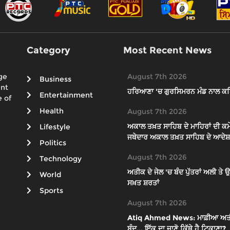
Category
Most Recent News
ge
August 7th 2026
Business
ent
ਹਰਿਆਣਾ 'ਚ ਗੁਰਸਿਮਰਨ ਮੰਡ ਨਾਲ ਕਥ
Entertainment
 of
Health
August 7th 2026
ਅਕਾਲ ਤਖ਼ਤ ਸਾਹਿਬ ਦੇ ਮਾਹਿਰਾਂ ਦੀ ਕਮੇ
Lifestyle
ਜਥੇਦਾਰ ਅਕਾਲ ਤਖ਼ਤ ਸਾਹਿਬ ਦੇ ਆਦੇਸ਼ਾ
Politics
August 7th 2026
Technology
ਅਤੀਕ ਦੇ ਜੇਲ 'ਚ ਬੰਦ ਪੁੱਤਰਾਂ ਅਲੀ ਤ
World
ਸਖ਼ਤ ਸ਼ਰਤਾਂ
Sports
August 7th 2026
Atiq Ahmed News: ਮਾਫ਼ੀਆ ਅਤੀਕ ਦੇ
ਬੰਦ... ਇੱਕ ਦਾ ਜਾਣੋ ਕਿੱਥੇ ਹੈ ਟਿਕਾਣਾ?