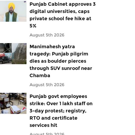
Punjab Cabinet approves 3
digital universities, caps
private school fee hike at
5%
August 5th 2026
Manimahesh yatra
tragedy: Punjab pilgrim
dies as boulder pierces
through SUV sunroof near
Chamba
August 5th 2026
Punjab govt employees
strike: Over 1 lakh staff on
3-day protest; registry,
RTO and certificate
services hit
August 5th 2026