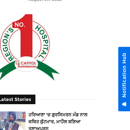
Notification Hub
Latest Stories
ਹਰਿਆਣਾ 'ਚ ਗੁਰਸਿਮਰਨ ਮੰਡ ਨਾਲ
ਕਥਿਤ ਕੁੱਟਮਾਰ, ਮਾਹੌਲ ਬਣਿਆ
ਤਣਾਅਪੂਰਨ