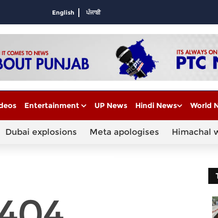
English
ਪੰਜਾਬੀ
deos
Entertainment
UP News
Hindi News
World 
Dubai explosions
Meta apologises
Himachal 