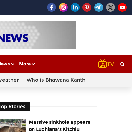
News
More
weather
Who is Bhawana Kanth
Top Stories
Massive sinkhole appears
on Ludhiana's Kitchlu