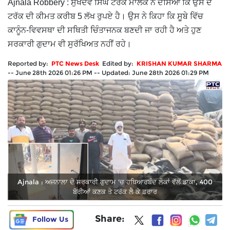
Ajnala Robbery : ਸੁਖਦੇਵ ਸਿੰਘ ਟਰੱਕ ਮਾਲਕ ਨੇ ਦੱਸਿਆ ਕਿ ਉਸ ਦੇ
ਟਰੱਕ ਦੀ ਕੀਮਤ ਕਰੀਬ 5 ਲੱਖ ਰੁਪਏ ਹੈ। ਉਸ ਨੇ ਕਿਹਾ ਕਿ ਸੂਬੇ ਵਿੱਚ
ਕਾਨੂੰਨ-ਵਿਵਸਥਾ ਦੀ ਸਥਿਤੀ ਚਿੰਤਾਜਨਕ ਬਣਦੀ ਜਾ ਰਹੀ ਹੈ ਅਤੇ ਹੁਣ
ਸਰਕਾਰੀ ਗੁਦਾਮ ਵੀ ਸੁਰੱਖਿਅਤ ਨਹੀਂ ਰਹੇ।
Reported by:
PTC News Desk
Edited by:
KRISHAN KUMAR SHARMA
--
June 28th 2026 01:26 PM
--
Updated:
June 28th 2026 01:29 PM
Ajnala : ਅਜਨਾਲਾ ਦੇ ਸਰਕਾਰੀ ਗੁਦਾਮ 'ਚ ਹਥਿਆਰਬੰਦ ਲੋਕਾਂ ਵੱਲੋਂ ਡਾਕਾ, 400
ਬੋਰੀਆਂ ਕਣਕ ਤੇ ਟਰੱਕ ਲੈ ਕੇ ਫ਼ਰਾਰ
Share:
Follow Us