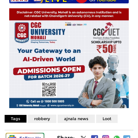
Tags
robbery
ajnala news
Loot
Share: