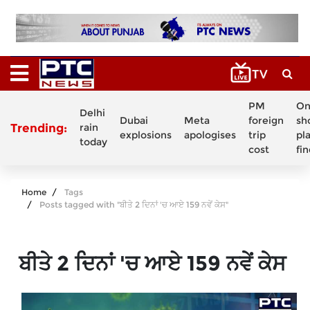
PM
On
Delhi
Dubai
Meta
foreign
sh
Trending:
rain
explosions
apologises
trip
pl
today
cost
fi
Home
Tags
Posts tagged with "ਬੀਤੇ 2 ਦਿਨਾਂ 'ਚ ਆਏ 159 ਨਵੇਂ ਕੇਸ"
ਬੀਤੇ 2 ਦਿਨਾਂ 'ਚ ਆਏ 159 ਨਵੇਂ ਕੇਸ