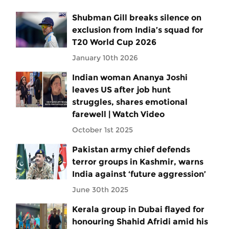
Shubman Gill breaks silence on
exclusion from India’s squad for
T20 World Cup 2026
January 10th 2026
Indian woman Ananya Joshi
leaves US after job hunt
struggles, shares emotional
farewell | Watch Video
October 1st 2025
Pakistan army chief defends
terror groups in Kashmir, warns
India against ‘future aggression’
June 30th 2025
Kerala group in Dubai flayed for
honouring Shahid Afridi amid his