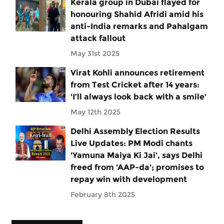
Kerala group in Dubai flayed for
honouring Shahid Afridi amid his
anti-India remarks and Pahalgam
attack fallout
May 31st 2025
Virat Kohli announces retirement
from Test Cricket after 14 years:
'I’ll always look back with a smile'
May 12th 2025
Delhi Assembly Election Results
Live Updates: PM Modi chants
'Yamuna Maiya Ki Jai', says Delhi
freed from 'AAP-da'; promises to
repay win with development
February 8th 2025