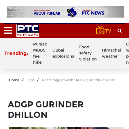
Punjab
C
Food
MBBS
Dubai
Himachal
w
Trending:
safety
fee
explosions
weather
p
violation
hike
r
Home
Tags
Posts tagged with "ADGP gurinder dhillon"
ADGP GURINDER
DHILLON