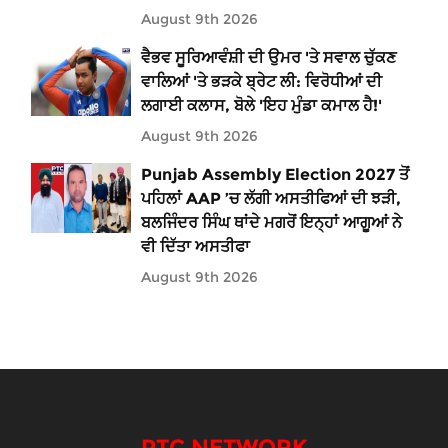
August 9th 2026
ਵੈਭਵ ਸੂਰਿਆਵੰਸ਼ੀ ਦੀ ਉਮਰ 'ਤੇ ਸਵਾਲ ਚੁੱਕਣ
ਵਾਲਿਆਂ 'ਤੇ ਭੜਕੇ ਬ੍ਰੇਟ ਲੀ: ਵਿਰੋਧੀਆਂ ਦੀ
ਲਗਾਈ ਕਲਾਸ, ਬੋਲੇ 'ਇਹ ਮੁੰਡਾ ਕਮਾਲ ਹੈ!'
August 9th 2026
Punjab Assembly Election 2027 ਤੋਂ
ਪਹਿਲਾਂ AAP ’ਚ ਲੱਗੀ ਅਸਤੀਫਿਆਂ ਦੀ ਝੜੀ,
ਬਲਜਿੰਦਰ ਸਿੰਘ ਥਾਂਦੇ ਮਗਰੋਂ ਇਨ੍ਹਾਂ ਆਗੂਆਂ ਨੇ
ਵੀ ਦਿੱਤਾ ਅਸਤੀਫਾ
August 9th 2026
PTC NETWORK