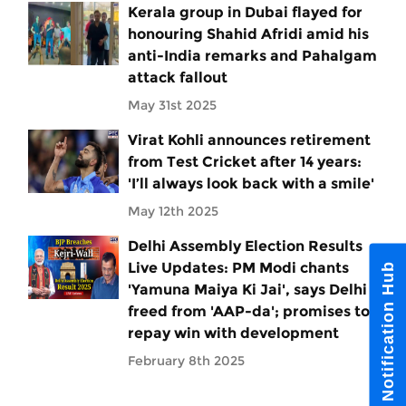
Kerala group in Dubai flayed for
honouring Shahid Afridi amid his
anti-India remarks and Pahalgam
attack fallout
May 31st 2025
Virat Kohli announces retirement
from Test Cricket after 14 years:
'I’ll always look back with a smile'
May 12th 2025
Delhi Assembly Election Results
Live Updates: PM Modi chants
Notification Hub
'Yamuna Maiya Ki Jai', says Delhi
freed from 'AAP-da'; promises to
repay win with development
February 8th 2025