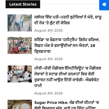
Latest Stories
ਜਲੰਧਰ ਵਿੱਚ ਪਤੀ-ਪਤਨੀ ਲੁਟੇਰਿਆਂ ਨੇ ਘੇਰੇ, ਚਾਕੂ
ਦੀ ਨੋਕ 'ਤੇ ਲੁੱਟ ਦੀ ਕੋਸ਼ਿਸ਼
August 8th 2026
ਬਠਿੰਡਾ 'ਚ ਖ਼ੌਫ਼ਨਾਕ 'ਹਨੀਟ੍ਰੈਪ' ਗਿਰੋਹ ਫੜਿਆ,
ਲਿਫ਼ਟ ਮੰਗ ਕੇ ਫਸਾਉਂਦੀਆਂ ਸਨ ਔਰਤਾਂ, 28
ਗ੍ਰਿਫ਼ਤਾਰ!
August 8th 2026
ਮੀਰੀ-ਪੀਰੀ ਮੈਡੀਕਲ ਇੰਸਟੀਚਿਊਟ ’ਚ ਮੈਡੀਕਲ
ਸੇਵਾਵਾਂ ਤੇ ਸਟਾਫ਼ ਦੀਆਂ ਤਨਖ਼ਾਹਾਂ ਵਿਚ ਕੋਈ
ਰੁਕਾਵਟ ਨਹੀਂ ਆਉਣ ਦਿੱਤੀ ਜਾਵੇਗੀ- ਐਡਵੋਕੇਟ
ਧਾਮੀ
August 8th 2026
Sugar Price Hike: ਖੰਡ ਦੀਆਂ ਕੀਮਤਾਂ 'ਚ
ਲੱਗੀ ਭਿਆਨਕ ਅੱਗ, ਜਾਣੋ ਹੁਣ ਕਿੰਨਾ ਮਹਿੰਗਾ