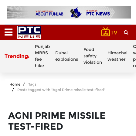
Punjab
C
Food
MBBS
Dubai
Himachal
w
Trending:
safety
fee
explosions
weather
p
violation
hike
r
Home
Tags
Posts tagged with "Agni Prime missile test-fired"
AGNI PRIME MISSILE
TEST-FIRED