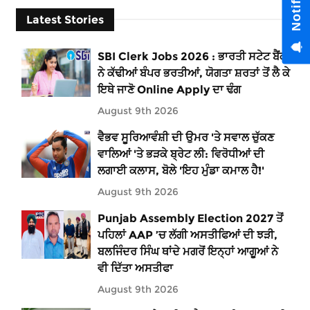
Latest Stories
SBI Clerk Jobs 2026 : ਭਾਰਤੀ ਸਟੇਟ ਬੈਂਕ
ਨੇ ਕੱਢੀਆਂ ਬੰਪਰ ਭਰਤੀਆਂ, ਯੋਗਤਾ ਸ਼ਰਤਾਂ ਤੋਂ ਲੈ ਕੇ
ਇਥੇ ਜਾਣੋ Online Apply ਦਾ ਢੰਗ
August 9th 2026
ਵੈਭਵ ਸੂਰਿਆਵੰਸ਼ੀ ਦੀ ਉਮਰ 'ਤੇ ਸਵਾਲ ਚੁੱਕਣ
ਵਾਲਿਆਂ 'ਤੇ ਭੜਕੇ ਬ੍ਰੇਟ ਲੀ: ਵਿਰੋਧੀਆਂ ਦੀ
ਲਗਾਈ ਕਲਾਸ, ਬੋਲੇ 'ਇਹ ਮੁੰਡਾ ਕਮਾਲ ਹੈ!'
August 9th 2026
Punjab Assembly Election 2027 ਤੋਂ
ਪਹਿਲਾਂ AAP ’ਚ ਲੱਗੀ ਅਸਤੀਫਿਆਂ ਦੀ ਝੜੀ,
ਬਲਜਿੰਦਰ ਸਿੰਘ ਥਾਂਦੇ ਮਗਰੋਂ ਇਨ੍ਹਾਂ ਆਗੂਆਂ ਨੇ
ਵੀ ਦਿੱਤਾ ਅਸਤੀਫਾ
August 9th 2026