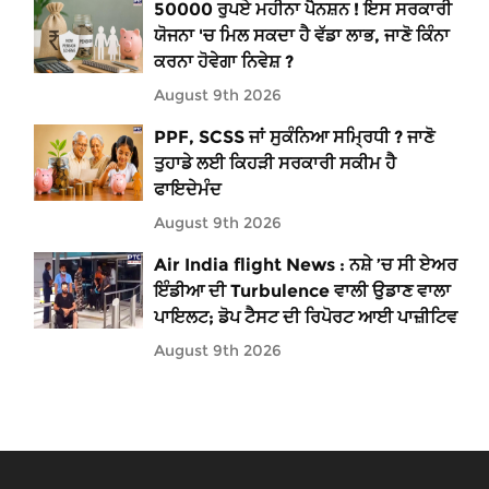
50000 ਰੁਪਏ ਮਹੀਨਾ ਪੈਨਸ਼ਨ ! ਇਸ ਸਰਕਾਰੀ
ਯੋਜਨਾ 'ਚ ਮਿਲ ਸਕਦਾ ਹੈ ਵੱਡਾ ਲਾਭ, ਜਾਣੋ ਕਿੰਨਾ
ਕਰਨਾ ਹੋਵੇਗਾ ਨਿਵੇਸ਼ ?
August 9th 2026
PPF, SCSS ਜਾਂ ਸੁਕੰਨਿਆ ਸਮ੍ਰਿਧੀ ? ਜਾਣੋ
ਤੁਹਾਡੇ ਲਈ ਕਿਹੜੀ ਸਰਕਾਰੀ ਸਕੀਮ ਹੈ
ਫਾਇਦੇਮੰਦ
August 9th 2026
Air India flight News : ਨਸ਼ੇ ’ਚ ਸੀ ਏਅਰ
ਇੰਡੀਆ ਦੀ Turbulence ਵਾਲੀ ਉਡਾਣ ਵਾਲਾ
ਪਾਇਲਟ; ਡੋਪ ਟੈਸਟ ਦੀ ਰਿਪੋਰਟ ਆਈ ਪਾਜ਼ੀਟਿਵ
August 9th 2026