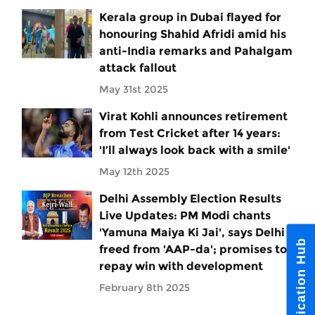
Kerala group in Dubai flayed for
honouring Shahid Afridi amid his
anti-India remarks and Pahalgam
attack fallout
May 31st 2025
Virat Kohli announces retirement
from Test Cricket after 14 years:
'I’ll always look back with a smile'
May 12th 2025
Delhi Assembly Election Results
Live Updates: PM Modi chants
'Yamuna Maiya Ki Jai', says Delhi
Notification Hub
freed from 'AAP-da'; promises to
repay win with development
February 8th 2025