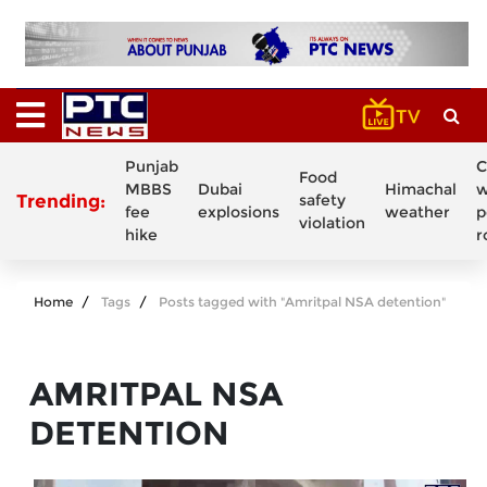
Punjab
C
Food
MBBS
Dubai
Himachal
w
Trending:
safety
fee
explosions
weather
p
violation
hike
r
Home
Tags
Posts tagged with "Amritpal NSA detention"
AMRITPAL NSA
DETENTION