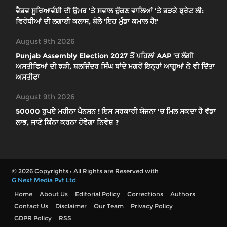
ਵੈਭਵ ਸੂਰਿਆਵੰਸ਼ੀ ਦੀ ਉਮਰ 'ਤੇ ਸਵਾਲ ਚੁੱਕਣ ਵਾਲਿਆਂ 'ਤੇ ਭੜਕੇ ਬ੍ਰੇਟ ਲੀ:
ਵਿਰੋਧੀਆਂ ਦੀ ਲਗਾਈ ਕਲਾਸ, ਬੋਲੇ 'ਇਹ ਮੁੰਡਾ ਕਮਾਲ ਹੈ!'
August 9th 2026
Punjab Assembly Election 2027 ਤੋਂ ਪਹਿਲਾਂ AAP ’ਚ ਲੱਗੀ
ਅਸਤੀਫਿਆਂ ਦੀ ਝੜੀ, ਬਲਜਿੰਦਰ ਸਿੰਘ ਥਾਂਦੇ ਮਗਰੋਂ ਇਨ੍ਹਾਂ ਆਗੂਆਂ ਨੇ ਵੀ ਦਿੱਤਾ
ਅਸਤੀਫਾ
August 9th 2026
50000 ਰੁਪਏ ਮਹੀਨਾ ਪੈਨਸ਼ਨ ! ਇਸ ਸਰਕਾਰੀ ਯੋਜਨਾ 'ਚ ਮਿਲ ਸਕਦਾ ਹੈ ਵੱਡਾ
ਲਾਭ, ਜਾਣੋ ਕਿੰਨਾ ਕਰਨਾ ਹੋਵੇਗਾ ਨਿਵੇਸ਼ ?
© 2026 Copyrights : All Rights are Reserved with
G Next Media Pvt Ltd
Home
About Us
Editorial Policy
Corrections
Authors
Contact Us
Disclaimer
Our Team
Privacy Policy
GDPR Policy
RSS