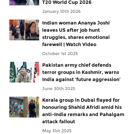
T20 World Cup 2026
January 10th 2026
Indian woman Ananya Joshi
leaves US after job hunt
struggles, shares emotional
farewell | Watch Video
October 1st 2025
Pakistan army chief defends
terror groups in Kashmir, warns
India against ‘future aggression’
June 30th 2025
Kerala group in Dubai flayed for
honouring Shahid Afridi amid his
anti-India remarks and Pahalgam
attack fallout
May 31st 2025