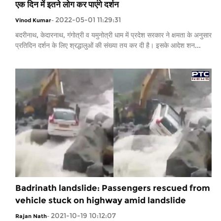
एक दिन में इतने लोग कर पाएंगे दर्शन
2022-05-01 11:29:31
Vinod Kumar
-
बदरीनाथ, केदारनाथ, गंगोत्री व यमुनोत्री धाम में प्रदेश सरकार ने क्षमता के अनुसार
प्रतिदिन दर्शन के लिए श्रद्धालुओं की संख्या तय कर दी है। इसके आदेश शन...
Badrinath landslide: Passengers rescued from
vehicle stuck on highway amid landslide
2021-10-19 10:12:07
Rajan Nath
-