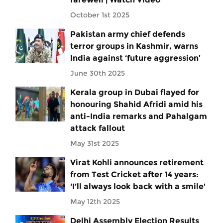
October 1st 2025
Pakistan army chief defends
terror groups in Kashmir, warns
India against ‘future aggression’
June 30th 2025
Kerala group in Dubai flayed for
honouring Shahid Afridi amid his
anti-India remarks and Pahalgam
attack fallout
May 31st 2025
Virat Kohli announces retirement
from Test Cricket after 14 years:
'I’ll always look back with a smile'
May 12th 2025
Delhi Assembly Election Results