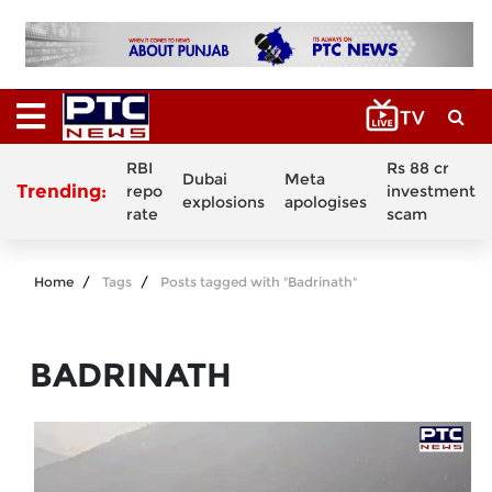
RBI
Rs 88 cr
Dubai
Meta
Trending:
repo
investment
explosions
apologises
rate
scam
Home
Tags
Posts tagged with "Badrinath"
BADRINATH