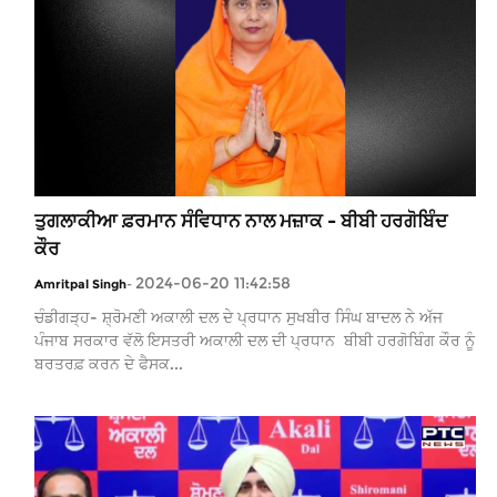
ਤੁਗਲਾਕੀਆ ਫ਼ਰਮਾਨ ਸੰਵਿਧਾਨ ਨਾਲ ਮਜ਼ਾਕ - ਬੀਬੀ ਹਰਗੋਬਿੰਦ
ਕੌਰ
2024-06-20 11:42:58
Amritpal Singh
-
ਚੰਡੀਗੜ੍ਹ- ਸ਼੍ਰੋਮਣੀ ਅਕਾਲੀ ਦਲ ਦੇ ਪ੍ਰਧਾਨ ਸੁਖਬੀਰ ਸਿੰਘ ਬਾਦਲ ਨੇ ਅੱਜ
ਪੰਜਾਬ ਸਰਕਾਰ ਵੱਲੋ ਇਸਤਰੀ ਅਕਾਲੀ ਦਲ ਦੀ ਪ੍ਰਧਾਨ ਬੀਬੀ ਹਰਗੋਬਿੰਗ ਕੌਰ ਨੂੰ
ਬਰਤਰਫ਼ ਕਰਨ ਦੇ ਫੈਸਕ...