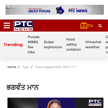
Punjab
C
Food
MBBS
Dubai
Himachal
w
Trending:
safety
fee
explosions
weather
p
violation
hike
r
Home
Tags
Posts tagged with "ਭਗਵੰਤ ਮਾਨ"
ਭਗਵੰਤ ਮਾਨ