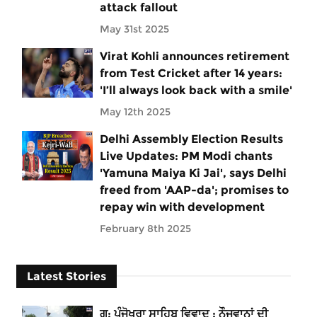
attack fallout
May 31st 2025
Virat Kohli announces retirement
from Test Cricket after 14 years:
'I’ll always look back with a smile'
May 12th 2025
Delhi Assembly Election Results
Live Updates: PM Modi chants
'Yamuna Maiya Ki Jai', says Delhi
freed from 'AAP-da'; promises to
repay win with development
February 8th 2025
Latest Stories
ਗੁ: ਪੰਜੋਖਰਾ ਸਾਹਿਬ ਵਿਵਾਦ : ਨੌਜਵਾਨਾਂ ਦੀ