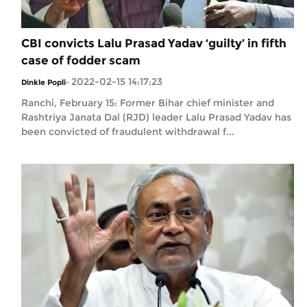
CBI convicts Lalu Prasad Yadav ‘guilty’ in fifth
case of fodder scam
2022-02-15 14:17:23
Dinkle Popli
-
Ranchi, February 15: Former Bihar chief minister and
Rashtriya Janata Dal (RJD) leader Lalu Prasad Yadav has
been convicted of fraudulent withdrawal f...