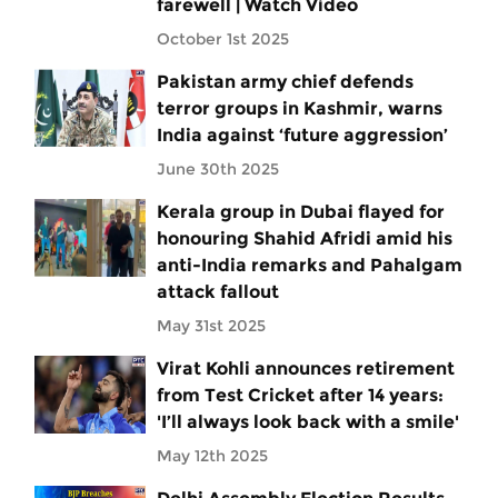
farewell | Watch Video
October 1st 2025
Pakistan army chief defends
terror groups in Kashmir, warns
India against ‘future aggression’
June 30th 2025
Kerala group in Dubai flayed for
honouring Shahid Afridi amid his
anti-India remarks and Pahalgam
attack fallout
May 31st 2025
Virat Kohli announces retirement
from Test Cricket after 14 years:
'I’ll always look back with a smile'
May 12th 2025