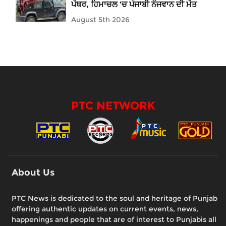
ਪੱਥਰ, ਹਿਮਾਚਲ ‘ਚ ਪੰਜਾਬੀ ਨੌਜਵਾਨ ਦੀ ਮੌਤ
August 5th 2026
PTC NETWORK
About Us
PTC News is dedicated to the soul and heritage of Punjab
offering authentic updates on current events, news,
happenings and people that are of interest to Punjabis all