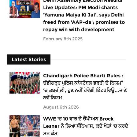
Delhi Assembly Election Results
Live Updates: PM Modi chants
'Yamuna Maiya Ki Jai', says Delhi
freed from 'AAP-da'; promises to
repay win with development
February 8th 2025
Latest Stories
Chandigarh Police Bharti Rules :
ਚੰਡੀਗੜ੍ਹ ਪੁਲਿਸ ਕਾਂਸਟੇਬਲ ਭਰਤੀ ਦੇ ਨਿਯਮਾਂ
'ਚ ਤਬਦੀਲੀ, ਹੁਣ ਨਹੀਂ ਹੋਵੇਗੀ ਇੰਟਰਵਿਊ...ਜਾਣੋ
ਨਵੇਂ ਨਿਯਮ
August 6th 2026
WWE 'ਚ 10 ਵਾਰ ਦੇ ਚੈਂਪੀਅਨ Brock
Lesnar ਨੇ ਲਿਆ ਸੰਨਿਆਸ, ਕਦੇ ਖੇਤਾਂ 'ਚ ਕਰਦੇ
ਸਨ ਕੰਮ