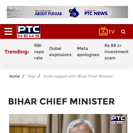
RBI
Rs 88 cr
Dubai
Meta
Trending:
repo
investment
explosions
apologises
rate
scam
Home
Tags
Posts tagged with "Bihar Chief Minister"
BIHAR CHIEF MINISTER