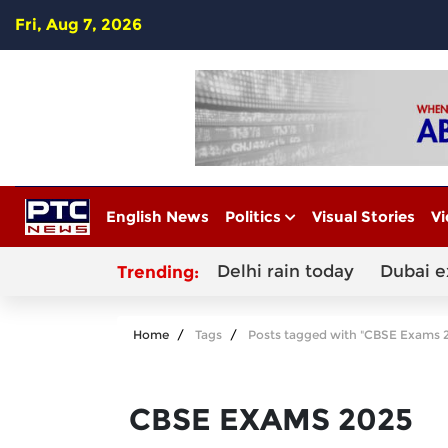
Fri, Aug 7, 2026
English News
Politics
Visual Stories
Vi
Delhi rain today
Dubai e
Trending:
Home
Tags
Posts tagged with "CBSE Exams 
CBSE EXAMS 2025