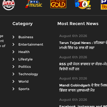
Category
Most Recent News
ge
August 6th 2026
Business
ent
Tarun Tejpal News : ਤਹਿਲਕਾ ਦੇ ਸ
Entertainment
 of
ਮਾਮਲੇ ਵਿੱਚ 10 ਸਾਲ ਦੀ ਸਜ਼ਾ
Health
August 6th 2026
Lifestyle
RSS ਮੁਖੀ ਮੋਹਨ ਭਾਗਵਤ ਦਾ ਜੰਤਰ-ਮੰਤ
Politics
ਵਿਰੋਧੀ ਨਹੀਂ ਹਨ
Technology
August 6th 2026
World
Mandi Gobindgarh ਦੇ ਇਕ ਮਿਲਕ ਪਲ
Sports
ਡਿੱਗਣ ਕਾਰਨ ਮੁਲਾਜ਼ਮਦੀ ਮੌਤ
August 6th 2026
Facebook, Instagram and What