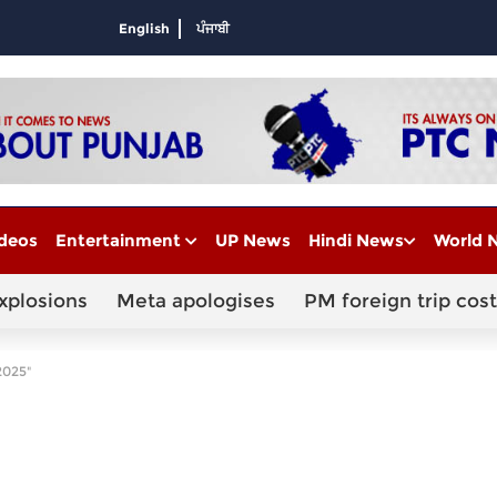
English
ਪੰਜਾਬੀ
deos
Entertainment
UP News
Hindi News
World 
xplosions
Meta apologises
PM foreign trip cost
2025"