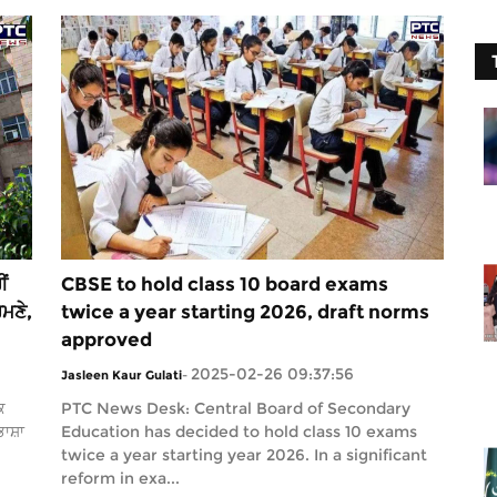
ੀਂ
CBSE to hold class 10 board exams
ਮਣੇ,
twice a year starting 2026, draft norms
approved
2025-02-26 09:37:56
Jasleen Kaur Gulati
-
ਿ
PTC News Desk: Central Board of Secondary
ਾਸ਼ਾ
Education has decided to hold class 10 exams
twice a year starting year 2026. In a significant
reform in exa...