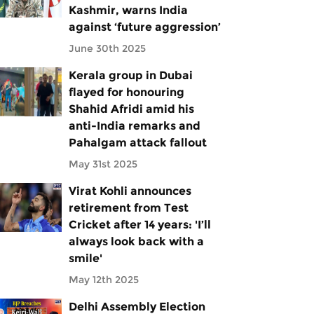
Kashmir, warns India
against ‘future aggression’
June 30th 2025
Kerala group in Dubai
flayed for honouring
Shahid Afridi amid his
anti-India remarks and
Pahalgam attack fallout
May 31st 2025
Virat Kohli announces
retirement from Test
Cricket after 14 years: 'I’ll
always look back with a
smile'
May 12th 2025
Delhi Assembly Election