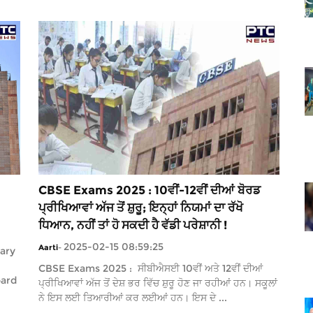
CBSE Exams 2025 : 10ਵੀਂ-12ਵੀਂ ਦੀਆਂ ਬੋਰਡ
ਪ੍ਰੀਖਿਆਵਾਂ ਅੱਜ ਤੋਂ ਸ਼ੁਰੂ; ਇਨ੍ਹਾਂ ਨਿਯਮਾਂ ਦਾ ਰੱਖੋ
ਧਿਆਨ, ਨਹੀਂ ਤਾਂ ਹੋ ਸਕਦੀ ਹੈ ਵੱਡੀ ਪਰੇਸ਼ਾਨੀ !
2025-02-15 08:59:25
Aarti
-
ary
CBSE Exams 2025 : ਸੀਬੀਐਸਈ 10ਵੀਂ ਅਤੇ 12ਵੀਂ ਦੀਆਂ
oard
ਪ੍ਰੀਖਿਆਵਾਂ ਅੱਜ ਤੋਂ ਦੇਸ਼ ਭਰ ਵਿੱਚ ਸ਼ੁਰੂ ਹੋਣ ਜਾ ਰਹੀਆਂ ਹਨ। ਸਕੂਲਾਂ
ਨੇ ਇਸ ਲਈ ਤਿਆਰੀਆਂ ਕਰ ਲਈਆਂ ਹਨ। ਇਸ ਦੇ ...