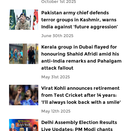
October 1st 2025
Pakistan army chief defends
terror groups in Kashmir, warns
India against ‘future aggression’
June 30th 2025
Kerala group in Dubai flayed for
honouring Shahid Afridi amid his
anti-India remarks and Pahalgam
attack fallout
May 31st 2025
Virat Kohli announces retirement
from Test Cricket after 14 years:
'I’ll always look back with a smile'
May 12th 2025
Delhi Assembly Election Results
Live Updates: PM Modi chants