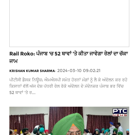
Rail Roko: ਪੰਜਾਬ 'ਚ 52 ਥਾਵਾਂ 'ਤੇ ਕੀਤਾ ਜਾਵੇਗਾ ਰੇਲਾਂ ਦਾ ਚੱਕਾ
ਜਾਮ
2024-03-10 09:02:21
KRISHAN KUMAR SHARMA
-
ਪੀਟੀਸੀ ਡੈਸਕ ਨਿਊਜ਼: ਐਮਐਸਪੀ ਸਮੇਤ ਹੋਰਨਾਂ ਮੰਗਾਂ ਨੂੰ ਲੈ ਕੇ ਅੰਦੋਲਨ ਕਰ ਰਹੇ
ਕਿਸਾਨਾਂ ਵੱਲੋਂ ਅੱਜ ਦੇਸ਼ ਪੱਧਰੀ ਰੇਲ ਰੋਕੋ ਅੰਦੋਲਨ ਦੇ ਮੱਦੇਨਜ਼ਰ ਪੰਜਾਬ ਭਰ ਵਿੱਚ
52 ਥਾਵਾਂ 'ਤੇ ਰ...