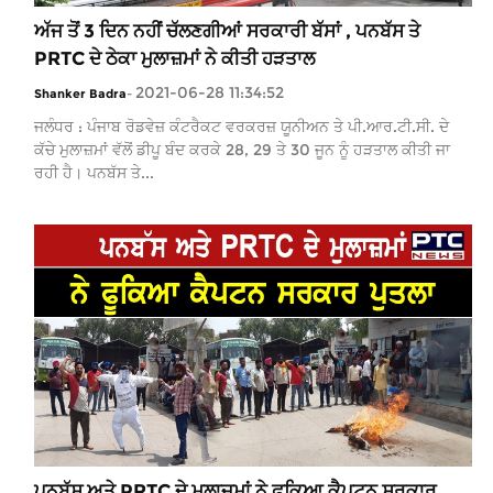
ਅੱਜ ਤੋਂ 3 ਦਿਨ ਨਹੀਂ ਚੱਲਣਗੀਆਂ ਸਰਕਾਰੀ ਬੱਸਾਂ , ਪਨਬੱਸ ਤੇ
PRTC ਦੇ ਠੇਕਾ ਮੁਲਾਜ਼ਮਾਂ ਨੇ ਕੀਤੀ ਹੜਤਾਲ
2021-06-28 11:34:52
Shanker Badra
-
ਜਲੰਧਰ : ਪੰਜਾਬ ਰੋਡਵੇਜ਼ ਕੰਟਰੈਕਟ ਵਰਕਰਜ਼ ਯੂਨੀਅਨ ਤੇ ਪੀ.ਆਰ.ਟੀ.ਸੀ. ਦੇ
ਕੱਚੇ ਮੁਲਾਜ਼ਮਾਂ ਵੱਲੋਂ ਡੀਪੂ ਬੰਦ ਕਰਕੇ 28, 29 ਤੇ 30 ਜੂਨ ਨੂੰ ਹੜਤਾਲ ਕੀਤੀ ਜਾ
ਰਹੀ ਹੈ। ਪਨਬੱਸ ਤੇ...
ਪਨਬੱਸ ਅਤੇ PRTC ਦੇ ਮੁਲਾਜ਼ਮਾਂ ਨੇ ਫੂਕਿਆ ਕੈਪਟਨ ਸਰਕਾਰ