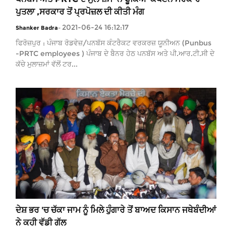
ਪੁਤਲਾ ,ਸਰਕਾਰ ਤੋਂ ਪ੍ਰਪੋਜ਼ਲ ਦੀ ਕੀਤੀ ਮੰਗ
2021-06-24 16:12:17
Shanker Badra
-
ਫਿਰੋਜ਼ਪੁਰ : ਪੰਜਾਬ ਰੋਡਵੇਜ਼/ਪਨਬੱਸ ਕੰਟਰੈਕਟ ਵਰਕਰਜ਼ ਯੂਨੀਅਨ (Punbus
-PRTC employees ) ਪੰਜਾਬ ਦੇ ਬੈਨਰ ਹੇਠ ਪਨਬੱਸ ਅਤੇ ਪੀ.ਆਰ.ਟੀ.ਸੀ ਦੇ
ਕੱਚੇ ਮੁਲਾਜ਼ਮਾਂ ਵੱਲੋਂ ਟਰ...
ਦੇਸ਼ ਭਰ 'ਚ ਚੱਕਾ ਜਾਮ ਨੂੰ ਮਿਲੇ ਹੁੰਗਾਰੇ ਤੋਂ ਬਾਅਦ ਕਿਸਾਨ ਜਥੇਬੰਦੀਆਂ
ਨੇ ਕਹੀ ਵੱਡੀ ਗੱਲ