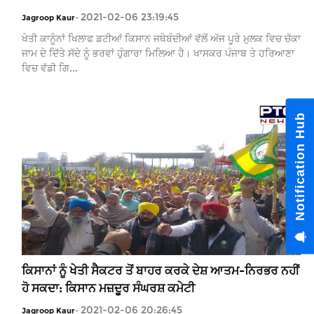
2021-02-06 23:19:45
Jagroop Kaur
-
ਖੇਤੀ ਕਾਨੂੰਨਾਂ ਖਿਲਾਫ ਡਟੀਆਂ ਕਿਸਾਨ ਜਥੇਬੰਦੀਆਂ ਵੱਲੋਂ ਅੱਜ ਪੂਰੇ ਮੁਲਕ ਵਿਚ ਚੱਕਾ
ਜਾਮ ਦੇ ਦਿੱਤੇ ਸੱਦੇ ਨੂੰ ਭਰਵਾਂ ਹੁੰਗਾਰਾ ਮਿਲਿਆ ਹੈ। ਖਾਸਕਰ ਪੰਜਾਬ ਤੇ ਹਰਿਆਣਾ
ਵਿਚ ਵੱਡੀ ਗਿ...
Notification H
ਕਿਸਾਨਾਂ ਨੂੰ ਖੇਤੀ ਸੈਕਟਰ ਤੋਂ ਬਾਹਰ ਕਰਕੇ ਦੇਸ਼ ਆਤਮ-ਨਿਰਭਰ ਨਹੀਂ
ਹੋ ਸਕਦਾ: ਕਿਸਾਨ ਮਜ਼ਦੂਰ ਸੰਘਰਸ਼ ਕਮੇਟੀ
2021-02-06 20:26:45
Jagroop Kaur
-