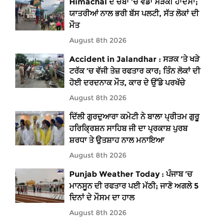
Himachal ਦੇ ਚੰਬਾ ’ਚ ਵੱਡਾ ਸੜਕੀ ਹਾਦਸਾ;
ਯਾਤਰੀਆਂ ਨਾਲ ਭਰੀ ਬੱਸ ਪਲਟੀ, ਸੱਤ ਲੋਕਾਂ ਦੀ
ਮੌਤ
August 8th 2026
Accident in Jalandhar : ਸੜਕ ’ਤੇ ਖੜੇ
ਟਰੱਕ ’ਚ ਵੱਜੀ ਤੇਜ਼ ਰਫਤਾਰ ਕਾਰ; ਤਿੰਨ ਲੋਕਾਂ ਦੀ
ਹੋਈ ਦਰਦਨਾਕ ਮੌਤ, ਕਾਰ ਦੇ ਉੱਡੇ ਪਰਖੱਚੇ
August 8th 2026
ਦਿੱਲੀ ਗੁਰਦੁਆਰਾ ਕਮੇਟੀ ਨੇ ਬਾਲਾ ਪ੍ਰੀਤਮ ਗੁਰੂ
ਹਰਿਕ੍ਰਿਸ਼ਨ ਸਾਹਿਬ ਜੀ ਦਾ ਪ੍ਰਕਾਸ਼ ਪੁਰਬ
ਸ਼ਰਧਾ ਤੇ ਉਤਸ਼ਾਹ ਨਾਲ ਮਨਾਇਆ
August 8th 2026
Punjab Weather Today : ਪੰਜਾਬ ’ਚ
ਮਾਨਸੂਨ ਦੀ ਰਫਤਾਰ ਪਈ ਮੱਠੀ; ਜਾਣੋ ਅਗਲੇ 5
ਦਿਨਾਂ ਦੇ ਮੌਸਮ ਦਾ ਹਾਲ
August 8th 2026