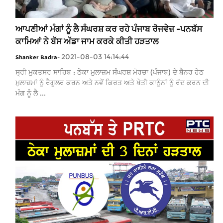
ਆਪਣੀਆਂ ਮੰਗਾਂ ਨੂੰ ਲੈ ਸੰਘਰਸ਼ ਕਰ ਰਹੇ ਪੰਜਾਬ ਰੋਜਵੇਜ਼ -ਪਨਬੱਸ
ਕਾਮਿਆਂ ਨੇ ਬੱਸ ਅੱਡਾ ਜਾਮ ਕਰਕੇ ਕੀਤੀ ਹੜਤਾਲ
2021-08-03 14:14:44
Shanker Badra
-
ਸ੍ਰੀ ਮੁਕਤਸਰ ਸਾਹਿਬ : ਠੇਕਾ ਮੁਲਾਜ਼ਮ ਸੰਘਰਸ਼ ਮੋਰਚਾ (ਪੰਜਾਬ) ਦੇ ਬੈਨਰ ਹੇਠ
ਮੁਲਾਜ਼ਮਾਂ ਨੂੰ ਰੈਗੂਲਰ ਕਰਨ ਅਤੇ ਨਵੇਂ ਕਿਰਤ ਅਤੇ ਖੇਤੀ ਕਾਨੂੰਨਾਂ ਨੂੰ ਰੱਦ ਕਰਨ ਦੀ
ਮੰਗ ਨੂੰ ਲੈ ...