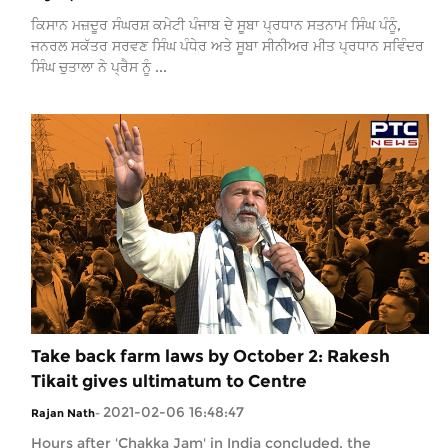
ਕਿਸਾਨ ਮਜ਼ਦੂਰ ਸੰਘਰਸ਼ ਕਮੇਟੀ ਪੰਜਾਬ ਦੇ ਸੂਬਾ ਪ੍ਰਧਾਨ ਸਤਨਾਮ ਸਿੰਘ ਪੰਨੂੰ,
ਜਨਰਲ ਸਕੱਤਰ ਸਰਵਣ ਸਿੰਘ ਪੰਧੇਰ ਅਤੇ ਸੂਬਾ ਸੀਨੀਅਰ ਮੀਤ ਪ੍ਰਧਾਨ ਸਵਿੰਦਰ
ਸਿੰਘ ਚੁਤਾਲਾ ਨੇ ਪ੍ਰੈਸ ਨੂੰ ...
Take back farm laws by October 2: Rakesh
Tikait gives ultimatum to Centre
2021-02-06 16:48:47
Rajan Nath
-
Hours after 'Chakka Jam' in India concluded, the