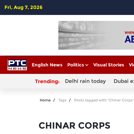
Fri, Aug 7, 2026
English News
Politics
Visual Stories
Vi
Delhi rain today
Dubai e
Trending:
Home
Tags
Posts tagged with "Chinar Corps"
CHINAR CORPS