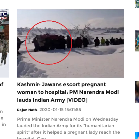
of
Kashmir: Jawans escort pregnant
woman to hospital; PM Narendra Modi
lauds Indian Army [VIDEO]
2020-01-15 15:01:55
Rajan Nath
-
am
he
Prime Minister Narendra Modi on Wednesday
 in
lauded the Indian Army for its “humanitarian
spirit” after it helped a pregnant lady reach the
hospital. Ove...