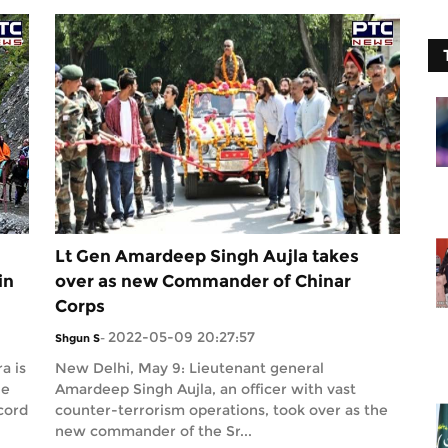
Lt Gen Amardeep Singh Aujla takes
in
over as new Commander of Chinar
Corps
2022-05-09 20:27:57
Shgun S
-
a is
New Delhi, May 9: Lieutenant general
he
Amardeep Singh Aujla, an officer with vast
cord
counter-terrorism operations, took over as the
new commander of the Sr...