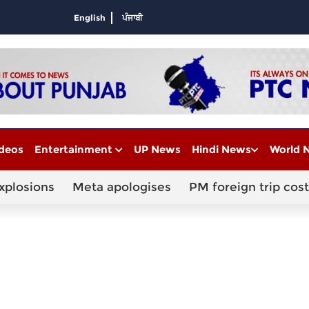
English
ਪੰਜਾਬੀ
deos
Entertainment
UP News
Hindi News
World 
xplosions
Meta apologises
PM foreign trip cost