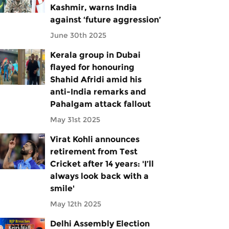
Kashmir, warns India
against ‘future aggression’
June 30th 2025
Kerala group in Dubai
flayed for honouring
Shahid Afridi amid his
anti-India remarks and
Pahalgam attack fallout
May 31st 2025
Virat Kohli announces
retirement from Test
Cricket after 14 years: 'I’ll
always look back with a
smile'
May 12th 2025
Delhi Assembly Election