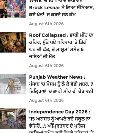
WWE 'ਚ 10 ਵਾਰ ਦੇ ਚੈਂਪੀਅਨ
Brock Lesnar ਨੇ ਲਿਆ ਸੰਨਿਆਸ,
ਕਦੇ ਖੇਤਾਂ 'ਚ ਕਰਦੇ ਸਨ ਕੰਮ
August 6th 2026
Roof Collapsed : ਭਾਰੀ ਮੀਂਹ ਦਾ
ਕਹਿਰ, ਸੁੱਤੇ ਪਏ ਪਰਿਵਾਰ 'ਤੇ ਡਿੱਗੀ
ਘਰ ਦੀ ਛੱਤ, ਦੋ ਮਾਸੂਮਾਂ ਸਮੇਤ 6
ਜਣਿਆਂ ਦੀ ਮੌਤ
August 6th 2026
Punjab Weather News :
ਪੰਜਾਬ 'ਚ ਮੌਸਮ ਨੂੰ ਲੈ ਕੇ ਵੱਡੀ ਖ਼ਬਰ, 7
ਜ਼ਿਲ੍ਹਿਆਂ 'ਚ ਭਾਰੀ ਮੀਂਹ ਦੀ ਚੇਤਾਵਨੀ
August 6th 2026
Independence Day 2026 :
'15 ਅਗਸਤ ਨੂੰ ਆਪਣੇ ਬੱਚੇ ਸਕੂਲ ਨਾ
ਭੇਜਿਓ...'; ਅੰਮ੍ਰਿਤਸਰ ਦੇ ਪੁਲਿਸ