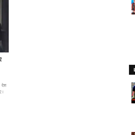
ए
। देश
गए।