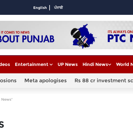
English
ਪੰਜਾਬੀ
deos
Entertainment
UP News
Hindi News
World 
losions
Meta apologises
Rs 88 cr investment s
a News"
S