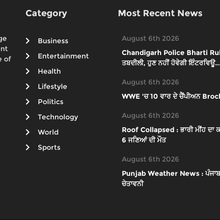
Category
Most Recent News
ge
August 6th 2026
Business
ent
Chandigarh Police Bharti Rules 
Entertainment
 of
ਤਬਦੀਲੀ, ਹੁਣ ਨਹੀਂ ਹੋਵੇਗੀ ਇੰਟਰਵਿਊ..
Health
August 6th 2026
Lifestyle
WWE 'ਚ 10 ਵਾਰ ਦੇ ਚੈਂਪੀਅਨ Brock
Politics
August 6th 2026
Technology
Roof Collapsed : ਭਾਰੀ ਮੀਂਹ ਦਾ ਕਹਿ
World
6 ਜਣਿਆਂ ਦੀ ਮੌਤ
Sports
August 6th 2026
Punjab Weather News : ਪੰਜਾਬ 'ਚ ਮ
ਚੇਤਾਵਨੀ