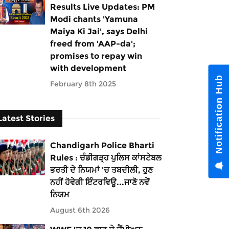
Results Live Updates: PM
Modi chants 'Yamuna
Maiya Ki Jai', says Delhi
freed from 'AAP-da';
promises to repay win
with development
Notification Hub
February 8th 2025
Latest Stories
Chandigarh Police Bharti
Rules : ਚੰਡੀਗੜ੍ਹ ਪੁਲਿਸ ਕਾਂਸਟੇਬਲ
ਭਰਤੀ ਦੇ ਨਿਯਮਾਂ 'ਚ ਤਬਦੀਲੀ, ਹੁਣ
ਨਹੀਂ ਹੋਵੇਗੀ ਇੰਟਰਵਿਊ...ਜਾਣੋ ਨਵੇਂ
ਨਿਯਮ
August 6th 2026