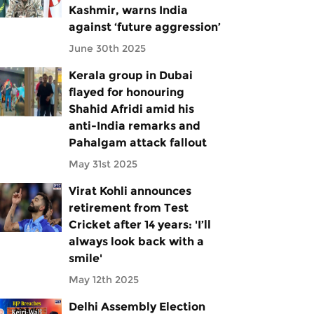
Kashmir, warns India
against ‘future aggression’
June 30th 2025
Kerala group in Dubai
flayed for honouring
Shahid Afridi amid his
anti-India remarks and
Pahalgam attack fallout
May 31st 2025
Virat Kohli announces
retirement from Test
Cricket after 14 years: 'I’ll
always look back with a
smile'
May 12th 2025
Delhi Assembly Election