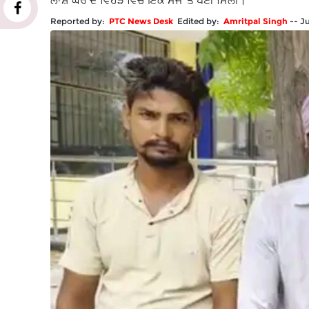
ਲਾਸ਼ ਘਰ ਦੇ ਵਿਹੜੇ ਵਿੱਚ ਇੱਕ ਮੰਜੇ 'ਤੇ ਪਈ ਮਿਲੀ।
Reported by:
PTC News Desk
Edited by:
Amritpal Singh
--
J