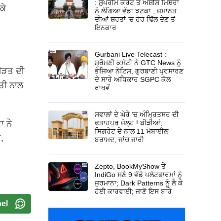
: ਸੁਪਰੀਮ ਕੋਰਟ ਤੋਂ ਅਸ਼ੀਸ਼ ਮਿਸ਼ਰਾ
ਕੇ
ਨੂੰ ਲੱਗਿਆ ਵੱਡਾ ਝਟਕਾ ; ਜ਼ਮਾਨਤ
ਦੀਆਂ ਸ਼ਰਤਾਂ ’ਚ ਹੋਰ ਢਿੱਲ ਦੇਣ ਤੋਂ
ਇਨਕਾਰ
Gurbani Live Telecast :
ਸ਼੍ਰੋਮਣੀ ਕਮੇਟੀ ਨੇ GTC News ਨੂੰ
ਪੀੜਤ ਦੀ
ਭੇਜਿਆ ਨੋਟਿਸ, ਗੁਰਬਾਣੀ ਪ੍ਰਸਾਰਣ
ਦੇ ਸਾਰੇ ਅਧਿਕਾਰ SGPC ਕੋਲ
਼ਤੀ ਨਾਲ
ਰਾਖਵੇਂ
ਸਵਾਲਾਂ ਦੇ ਘੇਰੇ ’ਚ ਅੰਮ੍ਰਿਤਸਰ ਦੀ
ਾ ਨੇ
ਫਤਾਹਪੁਰ ਜੇਲ੍ਹ ! ਬੀੜੀਆਂ,
ਸਿਗਰੇਟ ਦੇ ਨਾਲ 11 ਮੋਬਾਈਲ
,
ਬਰਾਮਦ, ਜਾਂਚ ਜਾਰੀ
Zepto, BookMyShow ਤੇ
IndiGo ਸਣੇ 9 ਵੱਡੇ ਪਲੇਟਫਾਰਮਾਂ ਨੂੰ
ਜੁਰਮਾਨਾ; Dark Patterns ਨੂੰ ਲੈ ਕੇ
ਹੋਈ ਕਾਰਵਾਈ; ਜਾਣੋ ਇਸ ਬਾਰੇ
el