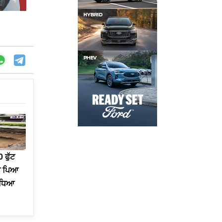
ਫੁੱਟ
ਟ ਪਿਆ
 ਵਧਿਆ