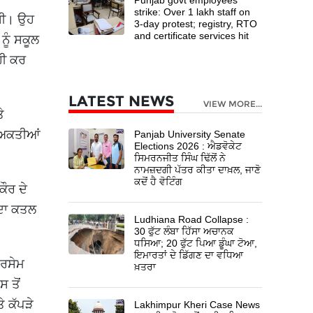
strike: Over 1 lakh staff on
 ਸੀ। ਉਹ
3-day protest; registry, RTO
and certificate services hit
ੂੰ ਸਕੂਲ
ਹੀ ਕਰ
LATEST NEWS
VIEW MORE...
ੇ
ਿਅਕਤੀਆਂ
Panjab University Senate
Elections 2026 : ਐਡਵੋਕੇਟ
ਸਿਮਰਨਜੀਤ ਸਿੰਘ ਢਿੱਲੋਂ ਨੇ
ਨਾਮਜ਼ਦਗੀ ਪੱਤਰ ਕੀਤਾ ਦਾਖ਼ਲ, ਜਾਣੋ
ਕਦੋਂ ਹੈ ਵੋਟਿੰਗ
ੌਰ ਦੇ
 ਦਾ ਕਤਲ
Ludhiana Road Collapse :
30 ਫੁੱਟ ਲੰਬਾ ਹਿੱਸਾ ਅਚਾਨਕ
ਧਸਿਆ; 20 ਫੁੱਟ ਪਿਆ ਡੂੰਘਾ ਟੋਆ,
ਇਮਾਰਤਾਂ ਦੇ ਡਿੱਗਣ ਦਾ ਵਧਿਆ
ਤਰਸੇਮ
ਖ਼ਤਰਾ
 ਤੋਂ
ੇ ਕੱਪੜੇ
Lakhimpur Kheri Case News