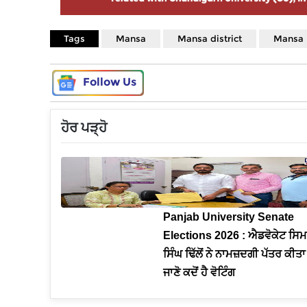
Tags
Mansa
Mansa district
Mansa 
Follow Us
ਹੋਰ ਪੜ੍ਹੋ
Panjab University Senate
Elections 2026 : ਐਡਵੋਕੇਟ ਸਿ
ਸਿੰਘ ਢਿੱਲੋਂ ਨੇ ਨਾਮਜ਼ਦਗੀ ਪੱਤਰ ਕੀਤਾ
ਜਾਣੋ ਕਦੋਂ ਹੈ ਵੋਟਿੰਗ