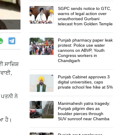
SGPC sends notice to GTC,
warns of legal action over
unauthorised Gurbani
telecast from Golden Temple
Punjab pharmacy paper leak
protest: Police use water
cannons on ABVP, Youth
Congress workers in
Chandigarh
 ਸਾਜ਼ਿਸ਼
ਕਰਵਾਈ,
Punjab Cabinet approves 3
digital universities, caps
private school fee hike at 5%
 ਪਤਨੀ ਨੇ
Manimahesh yatra tragedy:
Punjab pilgrim dies as
boulder pierces through
SUV sunroof near Chamba
ਆ ਹੈ।
Punjab govt employees