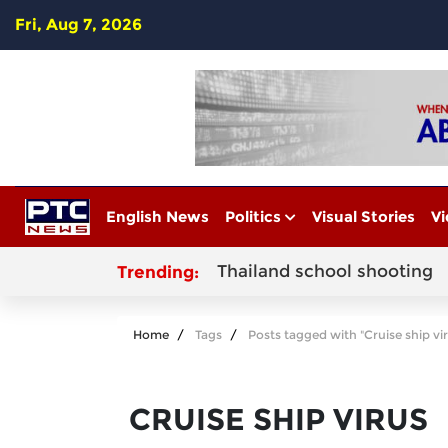
Fri, Aug 7, 2026
English News
Politics
Visual Stories
Vi
Thailand school shooting
Trending:
Home
Tags
Posts tagged with "Cruise ship vi
CRUISE SHIP VIRUS