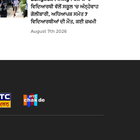
ਵਿਦਿਆਰਥੀ ਵੱਲੋਂ ਸਕੂਲ 'ਚ ਅੰਨ੍ਹੇਵਾਹ
ਗੋਲੀਬਾਰੀ, ਅਧਿਆਪਕ ਸਮੇਤ 7
ਵਿਦਿਆਰਥੀਆਂ ਦੀ ਮੌਤ, ਕਈ ਜ਼ਖਮੀ
August 7th 2026