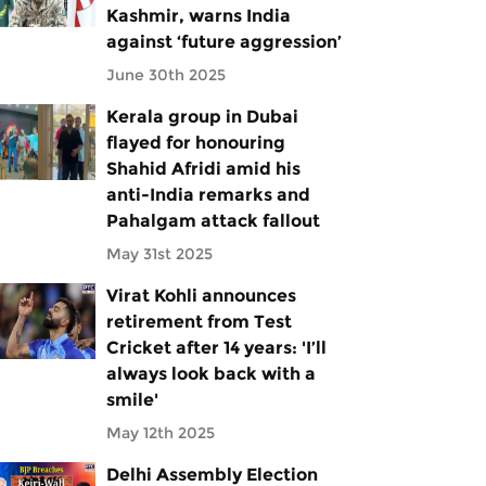
Kashmir, warns India
against ‘future aggression’
June 30th 2025
Kerala group in Dubai
flayed for honouring
Shahid Afridi amid his
anti-India remarks and
Pahalgam attack fallout
May 31st 2025
Virat Kohli announces
retirement from Test
Cricket after 14 years: 'I’ll
always look back with a
smile'
May 12th 2025
Delhi Assembly Election