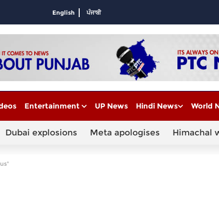
English
ਪੰਜਾਬੀ
deos
Entertainment
UP News
Hindi News
World 
Dubai explosions
Meta apologises
Himachal 
rus"