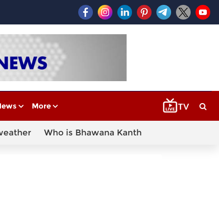
News
More
weather
Who is Bhawana Kanth