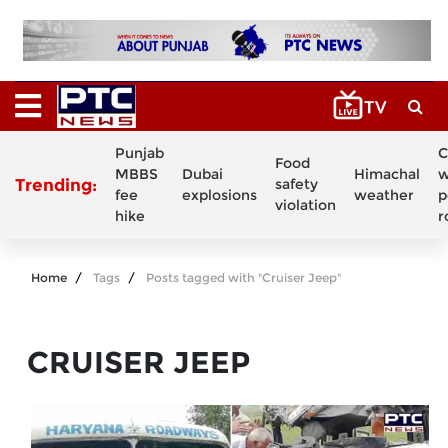
Punjab
C
Food
MBBS
Dubai
Himachal
w
Trending:
safety
fee
explosions
weather
p
violation
hike
r
Home
Tags
Posts tagged with "Cruiser Jeep"
CRUISER JEEP