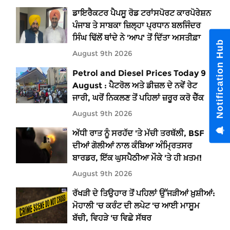
ਡਾਇਰੈਕਟਰ ਪੈਪਸੂ ਰੋਡ ਟਰਾਂਸਪੋਰਟ ਕਾਰਪੋਰੇਸ਼ਨ
ਪੰਜਾਬ ਤੇ ਸਾਬਕਾ ਜ਼ਿਲ੍ਹਾ ਪ੍ਰਧਾਨ ਬਲਜਿੰਦਰ
ਸਿੰਘ ਢਿੱਲੋਂ ਥਾਂਦੇ ਨੇ 'ਆਪ' ਤੋਂ ਦਿੱਤਾ ਅਸਤੀਫ਼ਾ
Notification Hub
August 9th 2026
Petrol and Diesel Prices Today 9
August : ਪੈਟਰੋਲ ਅਤੇ ਡੀਜ਼ਲ ਦੇ ਨਵੇਂ ਰੇਟ
ਜਾਰੀ, ਘਰੋਂ ਨਿਕਲਣ ਤੋਂ ਪਹਿਲਾਂ ਜ਼ਰੂਰ ਕਰੋ ਚੈੱਕ
August 9th 2026
ਅੱਧੀ ਰਾਤ ਨੂੰ ਸਰਹੱਦ 'ਤੇ ਮੱਚੀ ਤਰਥੱਲੀ, BSF
ਦੀਆਂ ਗੋਲੀਆਂ ਨਾਲ ਕੰਬਿਆ ਅੰਮ੍ਰਿਤਸਰ
ਬਾਰਡਰ, ਇੱਕ ਘੁਸਪੈਠੀਆ ਮੌਕੇ 'ਤੇ ਹੀ ਖ਼ਤਮ!
August 9th 2026
ਰੱਖੜੀ ਦੇ ਤਿਉਹਾਰ ਤੋਂ ਪਹਿਲਾਂ ਉੱਜੜੀਆਂ ਖ਼ੁਸ਼ੀਆਂ:
ਮੋਹਾਲੀ 'ਚ ਕਰੰਟ ਦੀ ਲਪੇਟ 'ਚ ਆਈ ਮਾਸੂਮ
ਬੱਚੀ, ਵਿਹੜੇ 'ਚ ਵਿਛੇ ਸੱਥਰ