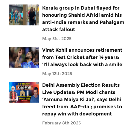
Kerala group in Dubai flayed for
honouring Shahid Afridi amid his
anti-India remarks and Pahalgam
attack fallout
May 31st 2025
Virat Kohli announces retirement
from Test Cricket after 14 years:
'I’ll always look back with a smile'
May 12th 2025
Delhi Assembly Election Results
Live Updates: PM Modi chants
'Yamuna Maiya Ki Jai', says Delhi
freed from 'AAP-da'; promises to
repay win with development
February 8th 2025