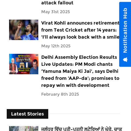
attack fallout
Notification Hub
May 31st 2025
Virat Kohli announces retirement
from Test Cricket after 14 years:
'I’ll always look back with a smile'
May 12th 2025
Delhi Assembly Election Results
Live Updates: PM Modi chants
'Yamuna Maiya Ki Jai', says Delhi
freed from 'AAP-da'; promises to
repay win with development
February 8th 2025
Latest Stories
ਜਲੰਧਰ ਵਿੱਚ ਪਤੀ-ਪਤਨੀ ਲੁਟੇਰਿਆਂ ਨੇ ਘੇਰੇ, ਚਾਕੂ