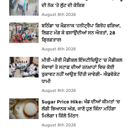
ਦੀ ਨੋਕ 'ਤੇ ਲੁੱਟ ਦੀ ਕੋਸ਼ਿਸ਼
August 8th 2026
ਬਠਿੰਡਾ 'ਚ ਖ਼ੌਫ਼ਨਾਕ 'ਹਨੀਟ੍ਰੈਪ' ਗਿਰੋਹ ਫੜਿਆ,
ਲਿਫ਼ਟ ਮੰਗ ਕੇ ਫਸਾਉਂਦੀਆਂ ਸਨ ਔਰਤਾਂ, 28
ਗ੍ਰਿਫ਼ਤਾਰ!
August 8th 2026
ਮੀਰੀ-ਪੀਰੀ ਮੈਡੀਕਲ ਇੰਸਟੀਚਿਊਟ ’ਚ ਮੈਡੀਕਲ
ਸੇਵਾਵਾਂ ਤੇ ਸਟਾਫ਼ ਦੀਆਂ ਤਨਖ਼ਾਹਾਂ ਵਿਚ ਕੋਈ
ਰੁਕਾਵਟ ਨਹੀਂ ਆਉਣ ਦਿੱਤੀ ਜਾਵੇਗੀ- ਐਡਵੋਕੇਟ
ਧਾਮੀ
August 8th 2026
Sugar Price Hike: ਖੰਡ ਦੀਆਂ ਕੀਮਤਾਂ 'ਚ
ਲੱਗੀ ਭਿਆਨਕ ਅੱਗ, ਜਾਣੋ ਹੁਣ ਕਿੰਨਾ ਮਹਿੰਗਾ
ਮਿਲੇਗਾ 1 ਕਿੱਲੋ ਮਿੱਠਾ!
August 8th 2026