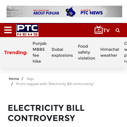
Punjab
C
Food
MBBS
Dubai
Himachal
w
Trending:
safety
fee
explosions
weather
p
violation
hike
r
Home
Tags
Posts tagged with "Electricity Bill controversy"
ELECTRICITY BILL
CONTROVERSY