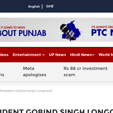
English
ਪੰਜਾਬੀ
deos
Entertainment
UP News
Hindi News
World 
Meta
Rs 88 cr investment
ns
apologises
scam
 President Gobind Singh Longowal"
IDENT GOBIND SINGH LON