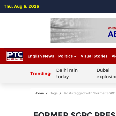
Thu, Aug 6, 2026
English News
Politics
Visual Stories
Vi
Delhi rain
Dubai
Trending:
today
explosio
Home
Tags
Posts tagged with "Former SGPC
FORMER SGPC PRES