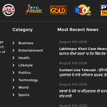
Category
Most Recent News
ge
August 6th 2026
Business
ent
Lakhimpur Kheri Case News : ਸੁਪ
Entertainment
 of
ਜ਼ਮਾਨਤ ਦੀਆਂ ਸ਼ਰਤਾਂ ’ਚ ਹੋਰ ਢਿੱਲ ਦੇਣ
Health
August 6th 2026
Lifestyle
Gurbani Live Telecast : ਸ਼੍ਰੋਮਣੀ
Politics
ਪ੍ਰਸਾਰਣ ਦੇ ਸਾਰੇ ਅਧਿਕਾਰ SGPC ਕੋਲ
Technology
August 6th 2026
World
ਸਵਾਲਾਂ ਦੇ ਘੇਰੇ ’ਚ ਅੰਮ੍ਰਿਤਸਰ ਦੀ ਫਤ
Sports
ਜਾਂਚ ਜਾਰੀ
August 6th 2026