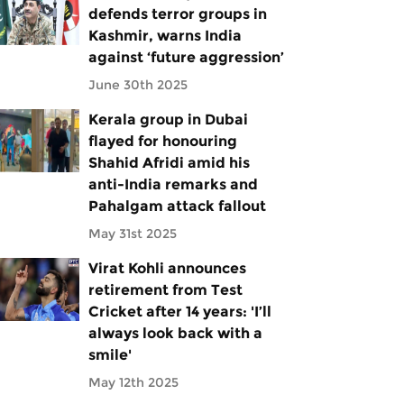
defends terror groups in
Kashmir, warns India
against ‘future aggression’
June 30th 2025
Kerala group in Dubai
flayed for honouring
Shahid Afridi amid his
anti-India remarks and
Pahalgam attack fallout
May 31st 2025
Virat Kohli announces
retirement from Test
Cricket after 14 years: 'I’ll
always look back with a
smile'
May 12th 2025