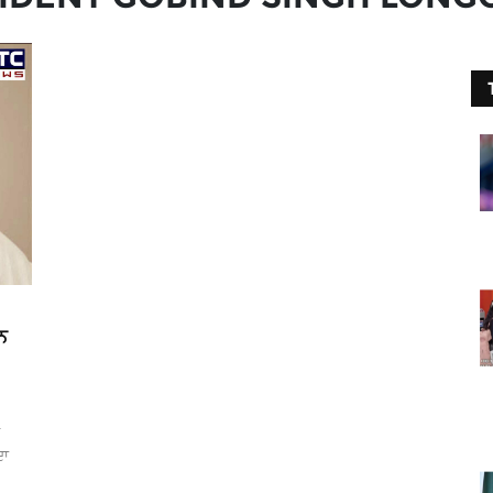
ੇਨ
ਦਾ