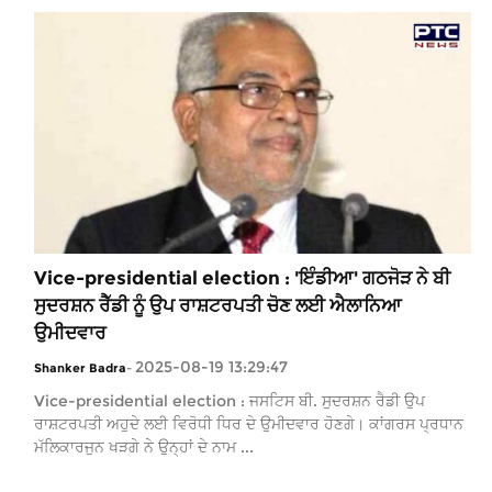
Vice-presidential election : 'ਇੰਡੀਆ' ਗਠਜੋੜ ਨੇ ਬੀ
ਸੁਦਰਸ਼ਨ ਰੈੱਡੀ ਨੂੰ ਉਪ ਰਾਸ਼ਟਰਪਤੀ ਚੋਣ ਲਈ ਐਲਾਨਿਆ
ਉਮੀਦਵਾਰ
2025-08-19 13:29:47
Shanker Badra
-
Vice-presidential election : ਜਸਟਿਸ ਬੀ. ਸੁਦਰਸ਼ਨ ਰੈਡੀ ਉਪ
ਰਾਸ਼ਟਰਪਤੀ ਅਹੁਦੇ ਲਈ ਵਿਰੋਧੀ ਧਿਰ ਦੇ ਉਮੀਦਵਾਰ ਹੋਣਗੇ। ਕਾਂਗਰਸ ਪ੍ਰਧਾਨ
ਮੱਲਿਕਾਰਜੁਨ ਖੜਗੇ ਨੇ ਉਨ੍ਹਾਂ ਦੇ ਨਾਮ ...