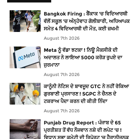
Bangkok Firing : ਬੈਂਕਾਕ 'ਚ ਵਿਦਿਆਰਥੀ
ਵੱਲੋਂ ਸਕੂਲ 'ਚ ਅੰਨ੍ਹੇਵਾਹ ਗੋਲੀਬਾਰੀ, ਅਧਿਆਪਕ
ਸਮੇਤ 4 ਵਿਦਿਆਰਥੀ ਦੀ ਮੌਤ, ਕਈ ਜ਼ਖਮੀ
August 7th 2026
Meta ਨੂੰ ਵੱਡਾ ਝਟਕਾ ! ਨਿਊ ਮੈਕਸੀਕੋ ਦੀ
ਅਦਾਲਤ ਨੇ ਲਾਇਆ 5000 ਕਰੋੜ ਰੁਪਏ ਦਾ
ਜੁਰਮਾਨਾ
August 7th 2026
ਕਾਨੂੰਨੀ ਨੋਟਿਸ ਦੇ ਬਾਵਜੂਦ GTC ਨੇ ਨਹੀਂ ਰੋਕਿਆ
ਗੁਰਬਾਣੀ ਪ੍ਰਸਾਰਣ ! SGPC ਨੇ ਚੈਨਲ ਦੇ
ਟਕਰਾਅ ਪੈਦਾ ਕਰਨ ਦੀ ਕੀਤੀ ਨਿੰਦਾ
August 7th 2026
Punjab Drug Report : ਪੰਜਾਬ ਦੇ 65
ਪ੍ਰਤੀਸ਼ਤ ਤੋਂ ਵੱਧ ਨੌਜਵਾਨ ਨਸ਼ੇ ਦੀ ਲਪੇਟ 'ਚ !
ਵਿਧਾਨ ਸਭਾ ਕਮੇਟੀ ਦੀ ਰਿਪੋਰਟ 'ਚ ਹੈਰਾਨੀਜਨਕ