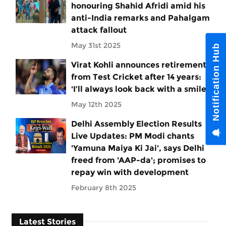
honouring Shahid Afridi amid his
anti-India remarks and Pahalgam
attack fallout
May 31st 2025
Notification Hub
Virat Kohli announces retirement
from Test Cricket after 14 years:
'I’ll always look back with a smile'
May 12th 2025
Delhi Assembly Election Results
Live Updates: PM Modi chants
'Yamuna Maiya Ki Jai', says Delhi
freed from 'AAP-da'; promises to
repay win with development
February 8th 2025
Latest Stories