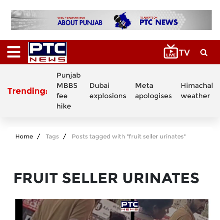
Punjab
MBBS
Dubai
Meta
Himachal
Trending:
fee
explosions
apologises
weather
hike
Home
Tags
Posts tagged with "fruit seller urinates"
FRUIT SELLER URINATES