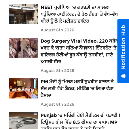
NEET ਪ੍ਰੀਖਿਆ ’ਚ ਗੜਬੜੀ ਦਾ ਮਾਮਲਾ
ਪਹੁੰਚਿਆ ਹਾਈਕੋਰਟ; ਦੋ ਰੋਲ ਨੰਬਰਾਂ ਤੇ ਵੱਖ-ਵੱਖ
ਅੰਕਾਂ ਨੂੰ ਲੈ ਕੇ ਪਟੀਸ਼ਨ ਦਾਇਰ
Notification Hub
August 8th 2026
Dog Surgery Viral Video: 220 ਕਰੋੜ
ਖ਼ਰਚ ਕੇ 'ਕੁੱਤਾ' ਬਣਿਆ ਨੌਜਵਾਨ? ਇੰਟਰਨੈੱਟ 'ਤੇ
ਵਾਇਰਲ ਹੋਈਆਂ ਰੂਹ ਕੰਬਾਊ ਤਸਵੀਰਾਂ, ਜਾਣੋ
ਅਸਲੀ ਸੱਚ!
August 8th 2026
PM ਮੋਦੀ ਨੂੰ ਮਿਲਣ ਮਗਰੋਂ ਸੁਖਬੀਰ ਬਾਦਲ ਨੇ
ਸੱਦ ਲਈ ਵੱਡੀ ਬੈਠਕ, ਮੀਟਿੰਗ 'ਚ ਲਿਆ ਵੱਡਾ
ਫੈਸਲਾ
August 8th 2026
Punjab ’ਚ ਮਹਿੰਗੀ ਹੋਈ ਮੈਡੀਕਲ ਦੀ ਪੜਾਈ !
ਟਿਊਸ਼ਨ ਫੀਸ ਵਿੱਚ 8.5 ਫੀਸਦ ਦਾ ਵਾਧਾ; MP