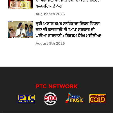
ਦਾ ਵੱਡਾ ਖ਼ੁਲਾਸਾ, ਜਾਣੋ ਦੇਸ਼ 'ਚ ਕਦੋਂ ਤੋਂ ਚੱਲਣਗੇ
ਪਲਾਸਟਿਕ ਦੇ ਨੋਟ!
August 5th 2026
ਸ੍ਰੀ ਅਕਾਲ ਤਖ਼ਤ ਸਾਹਿਬ ਦਾ ਜ਼ਿਕਰ ਵਿਧਾਨ
ਸਭਾ ਦੀ ਕਾਰਵਾਈ 'ਚੋਂ 'ਆਪ' ਸਰਕਾਰ ਦੀ
ਘਟੀਆ ਕਾਰਵਾਈ : ਬਿਕਰਮ ਸਿੰਘ ਮਜੀਠੀਆ
August 5th 2026
PTC NETWORK