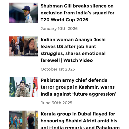
Shubman Gill breaks silence on
exclusion from India’s squad for
T20 World Cup 2026
January 10th 2026
Indian woman Ananya Joshi
leaves US after job hunt
struggles, shares emotional
farewell | Watch Video
October 1st 2025
Pakistan army chief defends
terror groups in Kashmir, warns
India against ‘future aggression’
June 30th 2025
Kerala group in Dubai flayed for
honouring Shahid Afridi amid his
anti-India remarks and Pahalgam