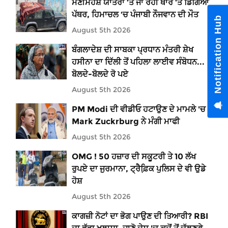
ਮਣੀਮਹੇਸ਼ ਯਾਤਰਾ ‘ਤੇ ਜਾ ਰਹੀ ਥਾਰ ‘ਤੇ ਡਿੱਗਿਆ
ਪੱਥਰ, ਹਿਮਾਚਲ ‘ਚ ਪੰਜਾਬੀ ਨੌਜਵਾਨ ਦੀ ਮੌਤ
Notification Hub
August 5th 2026
ਬੰਗਲਾਦੇਸ਼ ਦੀ ਸਾਬਕਾ ਪ੍ਰਧਾਨ ਮੰਤਰੀ ਸ਼ੇਖ
ਹਸੀਨਾ ਦਾ ਦਿੱਲੀ ਤੋਂ ਪਹਿਲਾ ਲਾਈਵ ਸੰਬੋਧਨ...
ਬੋਲਦੇ-ਬੋਲਦੇ ਰੋ ਪਏ
August 5th 2026
PM Modi ਦੀ ਵੀਡੀਓ ਹਟਾਉਣ ਦੇ ਮਾਮਲੇ 'ਚ
Mark Zuckrburg ਨੇ ਮੰਗੀ ਮਾਫੀ
August 5th 2026
OMG ! 50 ਹਜ਼ਾਰ ਦੀ ਸਕੂਟਰੀ ਤੇ 10 ਲੱਖ
ਰੁਪਏ ਦਾ ਜੁਰਮਾਨਾ, ਟ੍ਰੈਫ਼ਿ਼ਕ ਪੁਲਿਸ ਦੇ ਵੀ ਉਡੇ
ਹੋਸ਼
August 5th 2026
ਕਾਗਜ਼ੀ ਨੋਟਾਂ ਦਾ ਭੋਗ ਪਾਉਣ ਦੀ ਤਿਆਰੀ? RBI