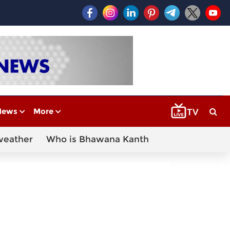
News
More
weather
Who is Bhawana Kanth