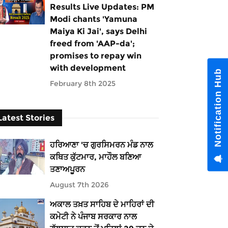
Results Live Updates: PM
Modi chants 'Yamuna
Maiya Ki Jai', says Delhi
freed from 'AAP-da';
promises to repay win
with development
Notification Hub
February 8th 2025
Latest Stories
ਹਰਿਆਣਾ 'ਚ ਗੁਰਸਿਮਰਨ ਮੰਡ ਨਾਲ
ਕਥਿਤ ਕੁੱਟਮਾਰ, ਮਾਹੌਲ ਬਣਿਆ
ਤਣਾਅਪੂਰਨ
August 7th 2026
ਅਕਾਲ ਤਖ਼ਤ ਸਾਹਿਬ ਦੇ ਮਾਹਿਰਾਂ ਦੀ
ਕਮੇਟੀ ਨੇ ਪੰਜਾਬ ਸਰਕਾਰ ਨਾਲ