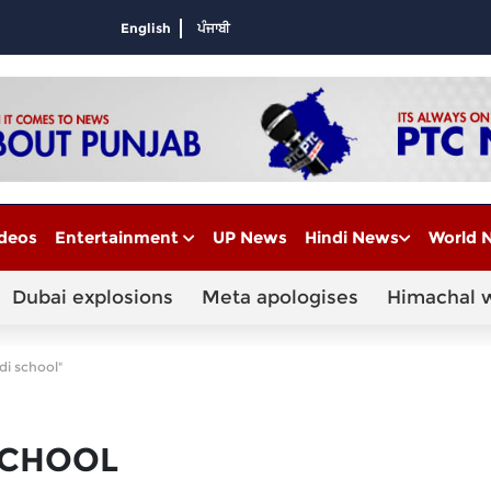
English
ਪੰਜਾਬੀ
deos
Entertainment
UP News
Hindi News
World 
Dubai explosions
Meta apologises
Himachal 
di school"
SCHOOL