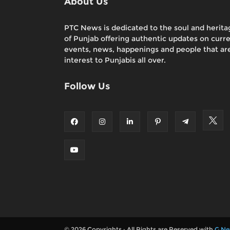
About Us
PTC News is dedicated to the soul and herita
of Punjab offering authentic updates on curr
events, news, happenings and people that are
interest to Punjabis all over.
Follow Us
© 2026 Copyrights : All Rights are Reserved with
G Ne