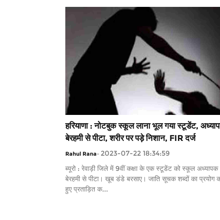
हरियाणा : नोटबुक स्कूल लाना भूल गया स्टूडेंट, अध्या
बेरहमी से पीटा, शरीर पर पड़े निशान, FIR दर्ज
2023-07-22 18:34:59
Rahul Rana
-
ब्यूरो : रेवाड़ी जिले में 9वीं कक्षा के एक स्टूडेंट को स्कूल अध्यापक 
बेरहमी से पीटा। खूब डंडे बरसाए। जाति सूचक शब्दों का प्रयोग 
हुए प्रताड़ित क...