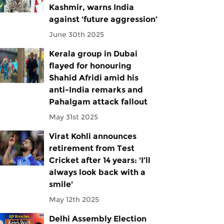
Kashmir, warns India
against ‘future aggression’
June 30th 2025
Kerala group in Dubai
flayed for honouring
Shahid Afridi amid his
anti-India remarks and
Pahalgam attack fallout
May 31st 2025
Virat Kohli announces
retirement from Test
Cricket after 14 years: 'I’ll
always look back with a
smile'
May 12th 2025
Delhi Assembly Election