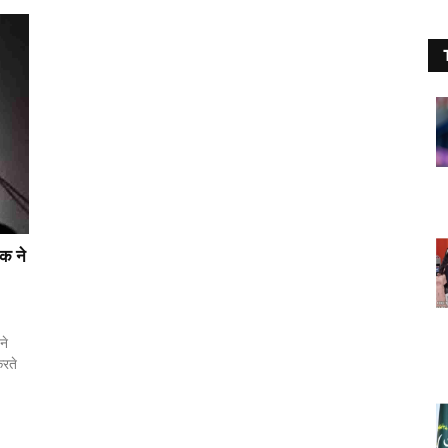
पक ने
ने
करते