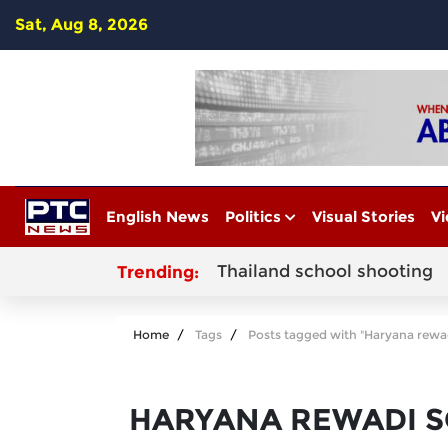
Sat, Aug 8, 2026
English News
Politics
Visual Stories
Vi
Thailand school shooting
Trending:
Home
Tags
Posts tagged with "Haryana rewa
HARYANA REWADI 