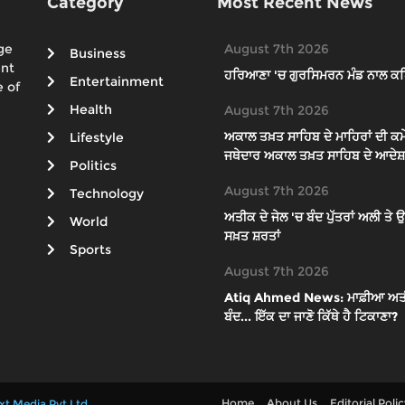
Category
Most Recent News
ge
August 7th 2026
Business
ent
ਹਰਿਆਣਾ 'ਚ ਗੁਰਸਿਮਰਨ ਮੰਡ ਨਾਲ ਕਥ
Entertainment
 of
Health
August 7th 2026
ਅਕਾਲ ਤਖ਼ਤ ਸਾਹਿਬ ਦੇ ਮਾਹਿਰਾਂ ਦੀ ਕਮੇ
Lifestyle
ਜਥੇਦਾਰ ਅਕਾਲ ਤਖ਼ਤ ਸਾਹਿਬ ਦੇ ਆਦੇਸ਼ਾ
Politics
August 7th 2026
Technology
ਅਤੀਕ ਦੇ ਜੇਲ 'ਚ ਬੰਦ ਪੁੱਤਰਾਂ ਅਲੀ ਤ
World
ਸਖ਼ਤ ਸ਼ਰਤਾਂ
Sports
August 7th 2026
Atiq Ahmed News: ਮਾਫ਼ੀਆ ਅਤੀਕ ਦੇ
ਬੰਦ... ਇੱਕ ਦਾ ਜਾਣੋ ਕਿੱਥੇ ਹੈ ਟਿਕਾਣਾ?
Home
About Us
Editorial Poli
xt Media Pvt Ltd