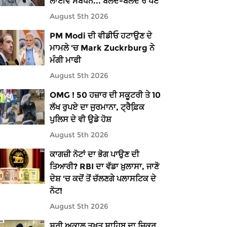
ਲਾਈਵ ਸੰਬੋਧਨ... ਬੋਲਦੇ-ਬੋਲਦੇ ਰੋ ਪਏ
August 5th 2026
PM Modi ਦੀ ਵੀਡੀਓ ਹਟਾਉਣ ਦੇ
ਮਾਮਲੇ 'ਚ Mark Zuckrburg ਨੇ
ਮੰਗੀ ਮਾਫੀ
August 5th 2026
OMG ! 50 ਹਜ਼ਾਰ ਦੀ ਸਕੂਟਰੀ ਤੇ 10
ਲੱਖ ਰੁਪਏ ਦਾ ਜੁਰਮਾਨਾ, ਟ੍ਰੈਫ਼ਿ਼ਕ
ਪੁਲਿਸ ਦੇ ਵੀ ਉਡੇ ਹੋਸ਼
August 5th 2026
ਕਾਗਜ਼ੀ ਨੋਟਾਂ ਦਾ ਭੋਗ ਪਾਉਣ ਦੀ
ਤਿਆਰੀ? RBI ਦਾ ਵੱਡਾ ਖ਼ੁਲਾਸਾ, ਜਾਣੋ
ਦੇਸ਼ 'ਚ ਕਦੋਂ ਤੋਂ ਚੱਲਣਗੇ ਪਲਾਸਟਿਕ ਦੇ
ਨੋਟ!
August 5th 2026
ਸ੍ਰੀ ਅਕਾਲ ਤਖ਼ਤ ਸਾਹਿਬ ਦਾ ਜ਼ਿਕਰ