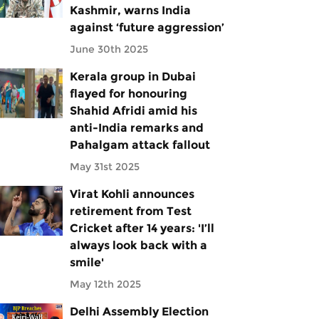
Kashmir, warns India
against ‘future aggression’
June 30th 2025
Kerala group in Dubai
flayed for honouring
Shahid Afridi amid his
anti-India remarks and
Pahalgam attack fallout
May 31st 2025
Virat Kohli announces
retirement from Test
Cricket after 14 years: 'I’ll
always look back with a
smile'
May 12th 2025
Delhi Assembly Election