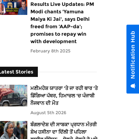
Results Live Updates: PM
Modi chants 'Yamuna
Maiya Ki Jai', says Delhi
freed from 'AAP-da';
Notification Hub
promises to repay win
with development
February 8th 2025
Latest Stories
ਮਣੀਮਹੇਸ਼ ਯਾਤਰਾ ‘ਤੇ ਜਾ ਰਹੀ ਥਾਰ ‘ਤੇ
ਡਿੱਗਿਆ ਪੱਥਰ, ਹਿਮਾਚਲ ‘ਚ ਪੰਜਾਬੀ
ਨੌਜਵਾਨ ਦੀ ਮੌਤ
August 5th 2026
ਬੰਗਲਾਦੇਸ਼ ਦੀ ਸਾਬਕਾ ਪ੍ਰਧਾਨ ਮੰਤਰੀ
ਸ਼ੇਖ ਹਸੀਨਾ ਦਾ ਦਿੱਲੀ ਤੋਂ ਪਹਿਲਾ