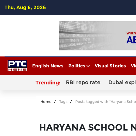
Thu, Aug 6, 2026
English News
Politics
Visual Stories
Vi
RBI repo rate
Dubai exp
Trending:
Home
Tags
Posts tagged with "Haryana Sch
HARYANA SCHOOL 