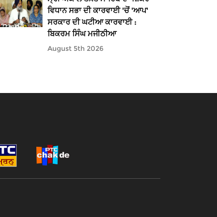
ਵਿਧਾਨ ਸਭਾ ਦੀ ਕਾਰਵਾਈ 'ਚੋਂ 'ਆਪ'
ਸਰਕਾਰ ਦੀ ਘਟੀਆ ਕਾਰਵਾਈ :
ਬਿਕਰਮ ਸਿੰਘ ਮਜੀਠੀਆ
August 5th 2026