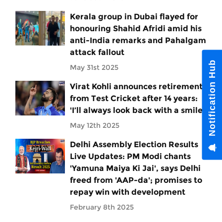
Kerala group in Dubai flayed for
honouring Shahid Afridi amid his
anti-India remarks and Pahalgam
attack fallout
Notification Hub
May 31st 2025
Virat Kohli announces retirement
from Test Cricket after 14 years:
'I’ll always look back with a smile'
May 12th 2025
Delhi Assembly Election Results
Live Updates: PM Modi chants
'Yamuna Maiya Ki Jai', says Delhi
freed from 'AAP-da'; promises to
repay win with development
February 8th 2025