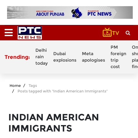
PM
On
Delhi
Dubai
Meta
foreign
sh
Trending:
rain
explosions
apologises
trip
pl
today
cost
fi
Home
Tags
Posts tagged with "Indian American Immigrants"
INDIAN AMERICAN
IMMIGRANTS