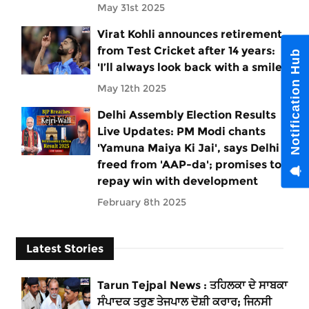
May 31st 2025
Virat Kohli announces retirement
from Test Cricket after 14 years:
Notification Hub
'I’ll always look back with a smile'
May 12th 2025
Delhi Assembly Election Results
Live Updates: PM Modi chants
'Yamuna Maiya Ki Jai', says Delhi
freed from 'AAP-da'; promises to
repay win with development
February 8th 2025
Latest Stories
Tarun Tejpal News : ਤਹਿਲਕਾ ਦੇ ਸਾਬਕਾ
ਸੰਪਾਦਕ ਤਰੁਣ ਤੇਜਪਾਲ ਦੋਸ਼ੀ ਕਰਾਰ; ਜਿਨਸੀ