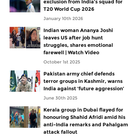
exclusion from India’s squad for
T20 World Cup 2026
January 10th 2026
Indian woman Ananya Joshi
leaves US after job hunt
struggles, shares emotional
farewell | Watch Video
October 1st 2025
Pakistan army chief defends
terror groups in Kashmir, warns
India against ‘future aggression’
June 30th 2025
Kerala group in Dubai flayed for
honouring Shahid Afridi amid his
anti-India remarks and Pahalgam
attack fallout