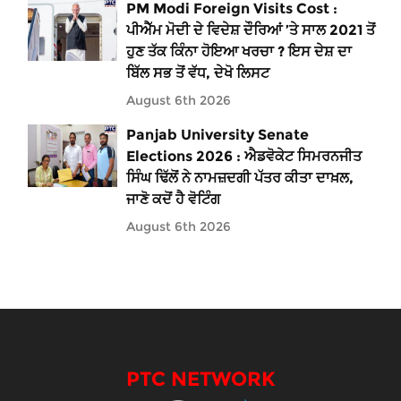
PM Modi Foreign Visits Cost :
ਪੀਐੱਮ ਮੋਦੀ ਦੇ ਵਿਦੇਸ਼ ਦੌਰਿਆਂ ’ਤੇ ਸਾਲ 2021 ਤੋਂ
ਹੁਣ ਤੱਕ ਕਿੰਨਾ ਹੋਇਆ ਖਰਚਾ ? ਇਸ ਦੇਸ਼ ਦਾ
ਬਿੱਲ ਸਭ ਤੋਂ ਵੱਧ, ਦੇਖੋ ਲਿਸਟ
August 6th 2026
Panjab University Senate
Elections 2026 : ਐਡਵੋਕੇਟ ਸਿਮਰਨਜੀਤ
ਸਿੰਘ ਢਿੱਲੋਂ ਨੇ ਨਾਮਜ਼ਦਗੀ ਪੱਤਰ ਕੀਤਾ ਦਾਖ਼ਲ,
ਜਾਣੋ ਕਦੋਂ ਹੈ ਵੋਟਿੰਗ
August 6th 2026
PTC NETWORK