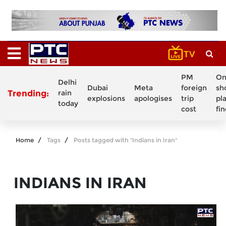
PM
On
Delhi
Dubai
Meta
foreign
sh
Trending:
rain
explosions
apologises
trip
pl
today
cost
fi
Home
Tags
Posts tagged with "Indians in Iran"
INDIANS IN IRAN