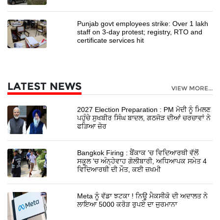
Punjab govt employees strike: Over 1 lakh
staff on 3-day protest; registry, RTO and
certificate services hit
LATEST NEWS
VIEW MORE...
2027 Election Preparation : PM ਮੋਦੀ ਨੂੰ ਮਿਲਣ
ਪਹੁੰਚੇ ਸੁਖਬੀਰ ਸਿੰਘ ਬਾਦਲ, ਗਠਜੋੜ ਦੀਆਂ ਚਰਚਾਵਾਂ ਨੇ
ਫੜਿਆ ਜ਼ੋਰ
Bangkok Firing : ਬੈਂਕਾਕ 'ਚ ਵਿਦਿਆਰਥੀ ਵੱਲੋਂ
ਸਕੂਲ 'ਚ ਅੰਨ੍ਹੇਵਾਹ ਗੋਲੀਬਾਰੀ, ਅਧਿਆਪਕ ਸਮੇਤ 4
ਵਿਦਿਆਰਥੀ ਦੀ ਮੌਤ, ਕਈ ਜ਼ਖਮੀ
Meta ਨੂੰ ਵੱਡਾ ਝਟਕਾ ! ਨਿਊ ਮੈਕਸੀਕੋ ਦੀ ਅਦਾਲਤ ਨੇ
ਲਾਇਆ 5000 ਕਰੋੜ ਰੁਪਏ ਦਾ ਜੁਰਮਾਨਾ