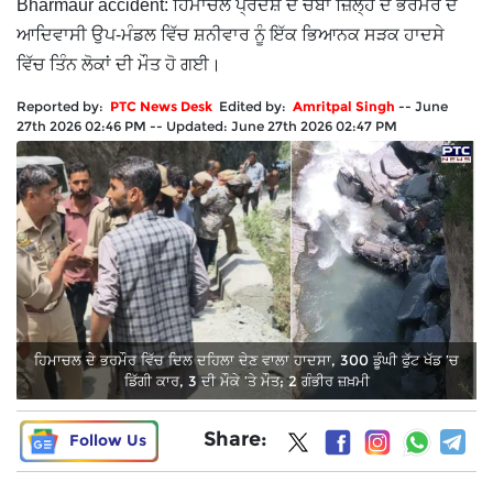
Bharmaur accident: ਹਿਮਾਚਲ ਪ੍ਰਦੇਸ਼ ਦੇ ਚੰਬਾ ਜ਼ਿਲ੍ਹੇ ਦੇ ਭਰਮੌਰ ਦੇ
ਆਦਿਵਾਸੀ ਉਪ-ਮੰਡਲ ਵਿੱਚ ਸ਼ਨੀਵਾਰ ਨੂੰ ਇੱਕ ਭਿਆਨਕ ਸੜਕ ਹਾਦਸੇ
ਵਿੱਚ ਤਿੰਨ ਲੋਕਾਂ ਦੀ ਮੌਤ ਹੋ ਗਈ।
Reported by:
PTC News Desk
Edited by:
Amritpal Singh
--
June
27th 2026 02:46 PM
--
Updated:
June 27th 2026 02:47 PM
ਹਿਮਾਚਲ ਦੇ ਭਰਮੌਰ ਵਿੱਚ ਦਿਲ ਦਹਿਲਾ ਦੇਣ ਵਾਲਾ ਹਾਦਸਾ, 300 ਡੂੰਘੀ ਫੁੱਟ ਖੱਡ ’ਚ
ਡਿੱਗੀ ਕਾਰ, 3 ਦੀ ਮੌਕੇ ’ਤੇ ਮੌਤ; 2 ਗੰਭੀਰ ਜ਼ਖ਼ਮੀ
Share:
Follow Us