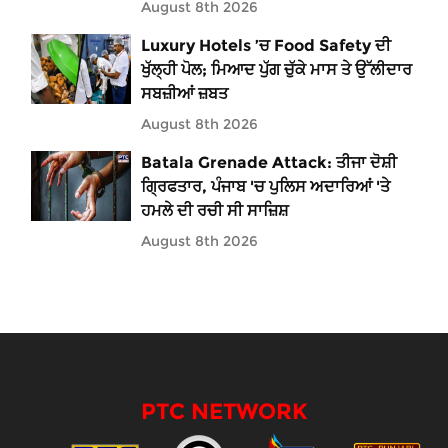
August 8th 2026
Luxury Hotels ’ਚ Food Safety ਦੀ
ਖੁੱਲ੍ਹੀ ਪੋਲ; ਮਿਆਦ ਪੁੱਗ ਚੁੱਕੇ ਮਾਸ ਤੇ ਉੱਲੀਦਾਰ
ਸਬਜ਼ੀਆਂ ਜ਼ਬਤ
August 8th 2026
Batala Grenade Attack: ਤੀਜਾ ਦੋਸ਼ੀ
ਗ੍ਰਿਫਤਾਰ, ਪੰਜਾਬ 'ਚ ਪੁਲਿਸ ਅਦਾਰਿਆਂ 'ਤੇ
ਹਮਲੇ ਦੀ ਰਚੀ ਸੀ ਸਾਜ਼ਿਸ਼
August 8th 2026
PTC NETWORK