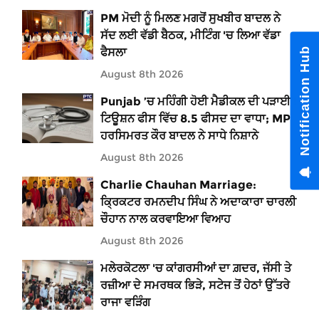
PM ਮੋਦੀ ਨੂੰ ਮਿਲਣ ਮਗਰੋਂ ਸੁਖਬੀਰ ਬਾਦਲ ਨੇ
ਸੱਦ ਲਈ ਵੱਡੀ ਬੈਠਕ, ਮੀਟਿੰਗ 'ਚ ਲਿਆ ਵੱਡਾ
Notification Hub
ਫੈਸਲਾ
August 8th 2026
Punjab ’ਚ ਮਹਿੰਗੀ ਹੋਈ ਮੈਡੀਕਲ ਦੀ ਪੜਾਈ !
ਟਿਊਸ਼ਨ ਫੀਸ ਵਿੱਚ 8.5 ਫੀਸਦ ਦਾ ਵਾਧਾ; MP
ਹਰਸਿਮਰਤ ਕੌਰ ਬਾਦਲ ਨੇ ਸਾਧੇ ਨਿਸ਼ਾਨੇ
August 8th 2026
Charlie Chauhan Marriage:
ਕ੍ਰਿਕਟਰ ਰਮਨਦੀਪ ਸਿੰਘ ਨੇ ਅਦਾਕਾਰਾ ਚਾਰਲੀ
ਚੌਹਾਨ ਨਾਲ ਕਰਵਾਇਆ ਵਿਆਹ
August 8th 2026
ਮਲੇਰਕੋਟਲਾ 'ਚ ਕਾਂਗਰਸੀਆਂ ਦਾ ਗ਼ਦਰ, ਜੱਸੀ ਤੇ
ਰਜ਼ੀਆ ਦੇ ਸਮਰਥਕ ਭਿੜੇ, ਸਟੇਜ ਤੋਂ ਹੇਠਾਂ ਉੱਤਰੇ
ਰਾਜਾ ਵੜਿੰਗ