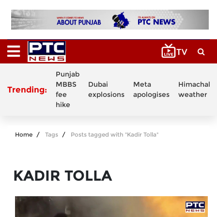
Punjab
MBBS
Dubai
Meta
Himachal
Trending:
fee
explosions
apologises
weather
hike
Home
Tags
Posts tagged with "Kadir Tolla"
KADIR TOLLA