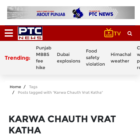
Punjab
C
Food
MBBS
Dubai
Himachal
w
Trending:
safety
fee
explosions
weather
p
violation
hike
r
Home
Tags
Posts tagged with "Karwa Chauth Vrat Katha"
KARWA CHAUTH VRAT
KATHA