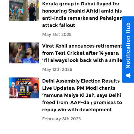
Kerala group in Dubai flayed for
honouring Shahid Afridi amid his
anti-India remarks and Pahalgam
Notification Hub
attack fallout
May 31st 2025
Virat Kohli announces retirement
from Test Cricket after 14 years:
'I’ll always look back with a smile'
May 12th 2025
Delhi Assembly Election Results
Live Updates: PM Modi chants
'Yamuna Maiya Ki Jai', says Delhi
freed from 'AAP-da'; promises to
repay win with development
February 8th 2025