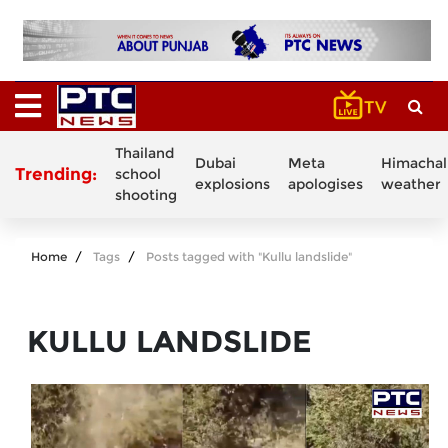
Thailand
Dubai
Meta
Himachal
Trending:
school
explosions
apologises
weather
shooting
Home
Tags
Posts tagged with "Kullu landslide"
KULLU LANDSLIDE