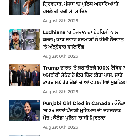
ਗ੍ਰਿਫਤਾਰ, ਪੰਜਾਬ 'ਚ ਪੁਲਿਸ ਅਦਾਰਿਆਂ 'ਤੇ
ਹਮਲੇ ਦੀ ਰਚੀ ਸੀ ਸਾਜ਼ਿਸ਼
August 8th 2026
Ludhiana ’ਚ ਨੌਜਵਾਨ ਦਾ ਬੇਰਹਿਮੀ ਨਾਲ
ਕਤਲ ; ਕਾਰ ਸਵਾਰ ਬਦਮਾਸ਼ਾਂ ਨੇ ਕੀਤੀ ਨੌਜਵਾਨ
’ਤੇ ਅੰਨ੍ਹੇਵਾਹ ਫਾਇਰਿੰਗ
August 8th 2026
Trump ਭਾਰਤ 'ਤੇ ਲਗਾਉਣਗੇ 100% ਟੈਰਿਫ ?
ਅਮਰੀਕੀ ਸੈਨੇਟ ਨੇ ਇਹ ਬਿੱਲ ਕੀਤਾ ਪਾਸ, ਜਾਣੋ
ਭਾਰਤ ਸਣੇ ਹੋਰ ਦੇਸ਼ਾਂ ਦੀਆਂ ਵਧਣਗੀਆਂ ਮੁਸ਼ਕਿਲਾਂ
August 8th 2026
Punjabi Girl Died in Canada : ਕੈਨੇਡਾ
’ਚ 24 ਸਾਲਾਂ ਪੰਜਾਬੀ ਮੁਟਿਆਰ ਦੀ ਦਰਦਨਾਕ
ਮੌਤ ; ਕੈਨੇਡਾ ਪੁਲਿਸ ’ਚ ਸੀ ਮ੍ਰਿਤਕਾ
August 8th 2026