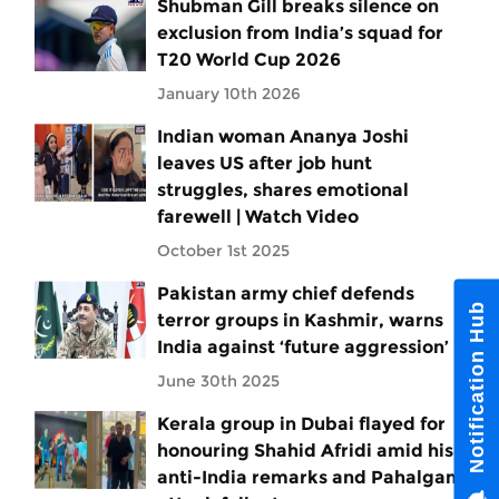
Shubman Gill breaks silence on
exclusion from India’s squad for
T20 World Cup 2026
January 10th 2026
Indian woman Ananya Joshi
leaves US after job hunt
struggles, shares emotional
farewell | Watch Video
October 1st 2025
Pakistan army chief defends
Notification Hub
terror groups in Kashmir, warns
India against ‘future aggression’
June 30th 2025
Kerala group in Dubai flayed for
honouring Shahid Afridi amid his
anti-India remarks and Pahalgam