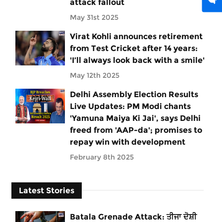
attack fallout
May 31st 2025
Virat Kohli announces retirement
from Test Cricket after 14 years:
'I’ll always look back with a smile'
May 12th 2025
Delhi Assembly Election Results
Live Updates: PM Modi chants
'Yamuna Maiya Ki Jai', says Delhi
freed from 'AAP-da'; promises to
repay win with development
February 8th 2025
Latest Stories
Batala Grenade Attack: ਤੀਜਾ ਦੋਸ਼ੀ