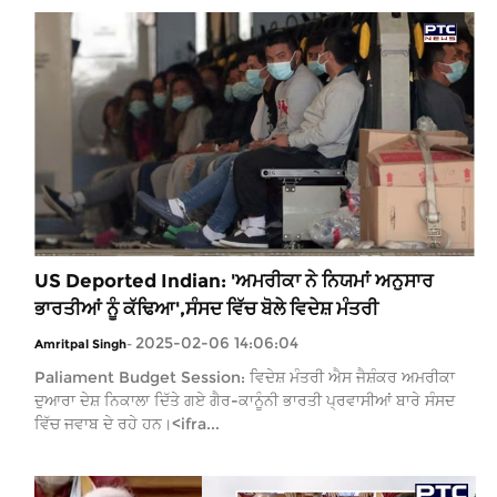
US Deported Indian: 'ਅਮਰੀਕਾ ਨੇ ਨਿਯਮਾਂ ਅਨੁਸਾਰ
ਭਾਰਤੀਆਂ ਨੂੰ ਕੱਢਿਆ',ਸੰਸਦ ਵਿੱਚ ਬੋਲੇ ਵਿਦੇਸ਼ ਮੰਤਰੀ
2025-02-06 14:06:04
Amritpal Singh
-
Paliament Budget Session: ਵਿਦੇਸ਼ ਮੰਤਰੀ ਐਸ ਜੈਸ਼ੰਕਰ ਅਮਰੀਕਾ
ਦੁਆਰਾ ਦੇਸ਼ ਨਿਕਾਲਾ ਦਿੱਤੇ ਗਏ ਗੈਰ-ਕਾਨੂੰਨੀ ਭਾਰਤੀ ਪ੍ਰਵਾਸੀਆਂ ਬਾਰੇ ਸੰਸਦ
ਵਿੱਚ ਜਵਾਬ ਦੇ ਰਹੇ ਹਨ।<ifra...