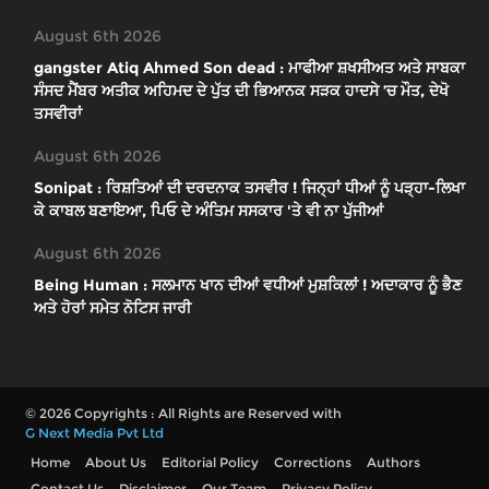
August 6th 2026
gangster Atiq Ahmed Son dead : ਮਾਫੀਆ ਸ਼ਖਸੀਅਤ ਅਤੇ ਸਾਬਕਾ
ਸੰਸਦ ਮੈਂਬਰ ਅਤੀਕ ਅਹਿਮਦ ਦੇ ਪੁੱਤ ਦੀ ਭਿਆਨਕ ਸੜਕ ਹਾਦਸੇ ’ਚ ਮੌਤ, ਦੇਖੋ
ਤਸਵੀਰਾਂ
August 6th 2026
Sonipat : ਰਿਸ਼ਤਿਆਂ ਦੀ ਦਰਦਨਾਕ ਤਸਵੀਰ ! ਜਿਨ੍ਹਾਂ ਧੀਆਂ ਨੂੰ ਪੜ੍ਹਾ-ਲਿਖਾ
ਕੇ ਕਾਬਲ ਬਣਾਇਆ, ਪਿਓ ਦੇ ਅੰਤਿਮ ਸਸਕਾਰ 'ਤੇ ਵੀ ਨਾ ਪੁੱਜੀਆਂ
August 6th 2026
Being Human : ਸਲਮਾਨ ਖਾਨ ਦੀਆਂ ਵਧੀਆਂ ਮੁਸ਼ਕਿਲਾਂ ! ਅਦਾਕਾਰ ਨੂੰ ਭੈਣ
ਅਤੇ ਹੋਰਾਂ ਸਮੇਤ ਨੋਟਿਸ ਜਾਰੀ
© 2026 Copyrights : All Rights are Reserved with
G Next Media Pvt Ltd
Home
About Us
Editorial Policy
Corrections
Authors
Contact Us
Disclaimer
Our Team
Privacy Policy