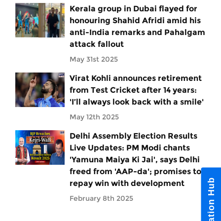
Kerala group in Dubai flayed for
honouring Shahid Afridi amid his
anti-India remarks and Pahalgam
attack fallout
May 31st 2025
Virat Kohli announces retirement
from Test Cricket after 14 years:
'I’ll always look back with a smile'
May 12th 2025
Delhi Assembly Election Results
Live Updates: PM Modi chants
'Yamuna Maiya Ki Jai', says Delhi
freed from 'AAP-da'; promises to
Notification Hub
repay win with development
February 8th 2025