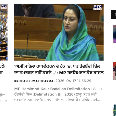
ਿਲੇ
'ਅਸੀਂ ਮਹਿਲਾ ਰਾਖਵੇਂਕਰਨ ਦੇ ਹੱਕ 'ਚ, ਪਰ ਹੱਦਬੰਦੀ ਬਿੱਲ
'ਚ
ਦਾ ਸਮਰਥਨ ਨਹੀਂ ਕਰਦੇ...' : MP ਹਰਸਿਮਰਤ ਕੌਰ ਬਾਦਲ
2026-04-17 14:56:29
KRISHAN KUMAR SHARMA
-
MP Harsimrat Kaur Badal on Delimitation : ਦੇਸ਼ 'ਚ
ਹੱਦਬੰਦੀ ਬਿੱਲ (Delimitation Bill 2026) ਲਾਗੂ ਕਰਨ ਲਈ
ਸੋਧ
ਚਰਚਾ 'ਤੇ ਲੋਕ ਸਭਾ 'ਚ ਹੰਗਾਮਾ ਮੱਚਿਆ ਹੋਇਆ ਹੈ। ਪੀਐਮ ਮੋਦੀ...
ਸ ਹੋਣ