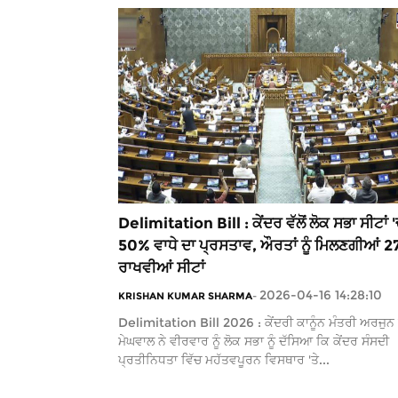
Delimitation Bill : ਕੇਂਦਰ ਵੱਲੋਂ ਲੋਕ ਸਭਾ ਸੀਟਾਂ 
50% ਵਾਧੇ ਦਾ ਪ੍ਰਸਤਾਵ, ਔਰਤਾਂ ਨੂੰ ਮਿਲਣਗੀਆਂ 2
ਰਾਖਵੀਆਂ ਸੀਟਾਂ
2026-04-16 14:28:10
KRISHAN KUMAR SHARMA
-
Delimitation Bill 2026 : ਕੇਂਦਰੀ ਕਾਨੂੰਨ ਮੰਤਰੀ ਅਰਜੁਨ
ਮੇਘਵਾਲ ਨੇ ਵੀਰਵਾਰ ਨੂੰ ਲੋਕ ਸਭਾ ਨੂੰ ਦੱਸਿਆ ਕਿ ਕੇਂਦਰ ਸੰਸਦੀ
ਪ੍ਰਤੀਨਿਧਤਾ ਵਿੱਚ ਮਹੱਤਵਪੂਰਨ ਵਿਸਥਾਰ 'ਤੇ...