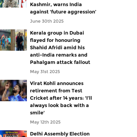
Kashmir, warns India
against ‘future aggression’
June 30th 2025
Kerala group in Dubai
flayed for honouring
Shahid Afridi amid his
anti-India remarks and
Pahalgam attack fallout
May 31st 2025
Virat Kohli announces
retirement from Test
Cricket after 14 years: 'I’ll
always look back with a
smile'
May 12th 2025
Delhi Assembly Election