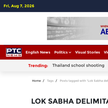
Fri, Aug 7, 2026
English News
Politics
Visual Stories
Vi
Thailand school shooting
Trending:
Home
Tags
Posts tagged with "Lok Sabha del
LOK SABHA DELIMIT