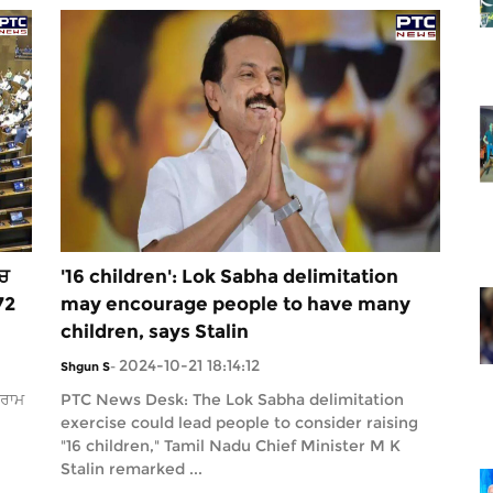
'ਚ
'16 children': Lok Sabha delimitation
72
may encourage people to have many
children, says Stalin
2024-10-21 18:14:12
Shgun S
-
 ਰਾਮ
PTC News Desk: The Lok Sabha delimitation
exercise could lead people to consider raising
"16 children," Tamil Nadu Chief Minister M K
Stalin remarked ...