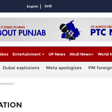
English
ਪੰਜਾਬੀ
deos
Entertainment
UP News
Hindi News
World 
Dubai explosions
Meta apologises
PM foreign
imitation"
ATION