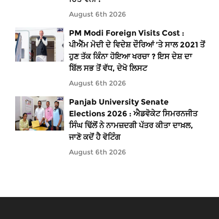
August 6th 2026
PM Modi Foreign Visits Cost :
ਪੀਐੱਮ ਮੋਦੀ ਦੇ ਵਿਦੇਸ਼ ਦੌਰਿਆਂ ’ਤੇ ਸਾਲ 2021 ਤੋਂ
ਹੁਣ ਤੱਕ ਕਿੰਨਾ ਹੋਇਆ ਖਰਚਾ ? ਇਸ ਦੇਸ਼ ਦਾ
ਬਿੱਲ ਸਭ ਤੋਂ ਵੱਧ, ਦੇਖੋ ਲਿਸਟ
August 6th 2026
Panjab University Senate
Elections 2026 : ਐਡਵੋਕੇਟ ਸਿਮਰਨਜੀਤ
ਸਿੰਘ ਢਿੱਲੋਂ ਨੇ ਨਾਮਜ਼ਦਗੀ ਪੱਤਰ ਕੀਤਾ ਦਾਖ਼ਲ,
ਜਾਣੋ ਕਦੋਂ ਹੈ ਵੋਟਿੰਗ
August 6th 2026