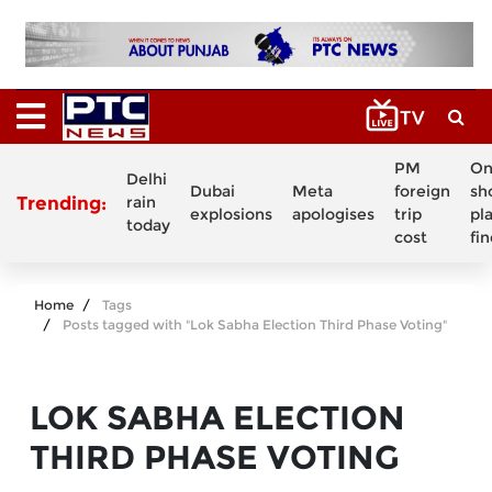
PM
On
Delhi
Dubai
Meta
foreign
sh
Trending:
rain
explosions
apologises
trip
pl
today
cost
fi
Home
Tags
Posts tagged with "Lok Sabha Election Third Phase Voting"
LOK SABHA ELECTION
THIRD PHASE VOTING