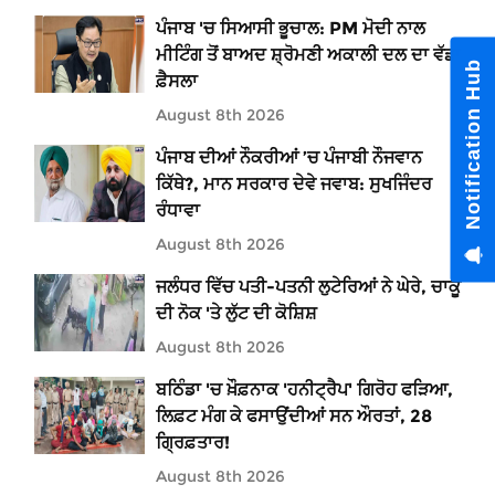
ਪੰਜਾਬ 'ਚ ਸਿਆਸੀ ਭੂਚਾਲ: PM ਮੋਦੀ ਨਾਲ
ਮੀਟਿੰਗ ਤੋਂ ਬਾਅਦ ਸ਼੍ਰੋਮਣੀ ਅਕਾਲੀ ਦਲ ਦਾ ਵੱਡਾ
Notification Hub
ਫ਼ੈਸਲਾ
August 8th 2026
ਪੰਜਾਬ ਦੀਆਂ ਨੌਕਰੀਆਂ ’ਚ ਪੰਜਾਬੀ ਨੌਜਵਾਨ
ਕਿੱਥੇ?, ਮਾਨ ਸਰਕਾਰ ਦੇਵੇ ਜਵਾਬ: ਸੁਖਜਿੰਦਰ
ਰੰਧਾਵਾ
August 8th 2026
ਜਲੰਧਰ ਵਿੱਚ ਪਤੀ-ਪਤਨੀ ਲੁਟੇਰਿਆਂ ਨੇ ਘੇਰੇ, ਚਾਕੂ
ਦੀ ਨੋਕ 'ਤੇ ਲੁੱਟ ਦੀ ਕੋਸ਼ਿਸ਼
August 8th 2026
ਬਠਿੰਡਾ 'ਚ ਖ਼ੌਫ਼ਨਾਕ 'ਹਨੀਟ੍ਰੈਪ' ਗਿਰੋਹ ਫੜਿਆ,
ਲਿਫ਼ਟ ਮੰਗ ਕੇ ਫਸਾਉਂਦੀਆਂ ਸਨ ਔਰਤਾਂ, 28
ਗ੍ਰਿਫ਼ਤਾਰ!
August 8th 2026