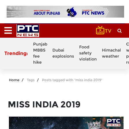
Punjab
C
Food
MBBS
Dubai
Himachal
w
Trending:
safety
fee
explosions
weather
p
violation
hike
r
Home
Tags
Posts tagged with "miss india 2019"
MISS INDIA 2019