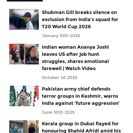
Shubman Gill breaks silence on
exclusion from India’s squad for
T20 World Cup 2026
January 10th 2026
Indian woman Ananya Joshi
leaves US after job hunt
struggles, shares emotional
farewell | Watch Video
October 1st 2025
Pakistan army chief defends
terror groups in Kashmir, warns
India against ‘future aggression’
June 30th 2025
Kerala group in Dubai flayed for
honouring Shahid Afridi amid his