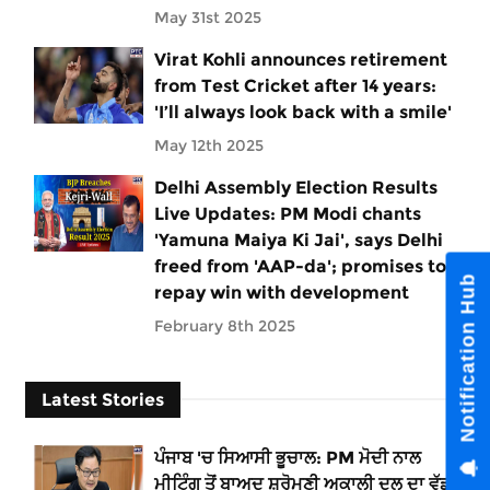
May 31st 2025
Virat Kohli announces retirement
from Test Cricket after 14 years:
'I’ll always look back with a smile'
May 12th 2025
Delhi Assembly Election Results
Live Updates: PM Modi chants
'Yamuna Maiya Ki Jai', says Delhi
freed from 'AAP-da'; promises to
repay win with development
February 8th 2025
Latest Stories
ਪੰਜਾਬ 'ਚ ਸਿਆਸੀ ਭੂਚਾਲ: PM ਮੋਦੀ ਨਾਲ
ਮੀਟਿੰਗ ਤੋਂ ਬਾਅਦ ਸ਼੍ਰੋਮਣੀ ਅਕਾਲੀ ਦਲ ਦਾ ਵੱਡਾ