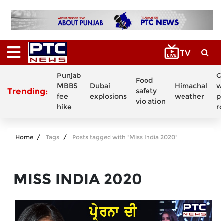
Punjab
C
Food
MBBS
Dubai
Himachal
w
Trending:
safety
fee
explosions
weather
p
violation
hike
r
Home
Tags
Posts tagged with "Miss India 2020"
MISS INDIA 2020