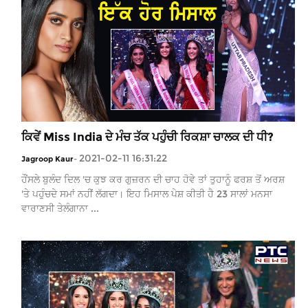
ਕਿਵੇਂ Miss India ਦੇ ਮੰਚ ਤੱਕ ਪਹੁੰਚੀ ਰਿਕਸ਼ਾ ਚਾਲਕ ਦੀ ਧੀ?
2021-02-11 16:31:22
Jagroop Kaur
-
ਹੌਂਸਲੇ ਬੁਲੰਦ ਦਿਲ 'ਚ ਕੁਝ ਕਰ ਗੁਜ਼ਰਨ ਦੀ ਚਾਹ ਹੋਵੇ ਤਾਂ ਤੁਹਾਨੂੰ ਫਰਸ਼ ਤੋਂ ਅਰਸ਼
'ਤੇ ਪਹੁੰਚਦੇ ਸਮਾਂ ਨਹੀਂ ਲੱਗਦਾ। ਇਹ ਮਿਸਾਲ ਪੇਸ਼ ਕੀਤੀ ਹੈ 23 ਸਾਲਾਂ ਮਨਸਾ
ਵਾਰਾਣਸੀ ਤੇਲੰਗਾਨਾ ...