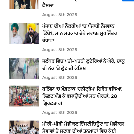
ਫ਼ੈਸਲਾ
August 8th 2026
ਪੰਜਾਬ ਦੀਆਂ ਨੌਕਰੀਆਂ ’ਚ ਪੰਜਾਬੀ ਨੌਜਵਾਨ
ਕਿੱਥੇ?, ਮਾਨ ਸਰਕਾਰ ਦੇਵੇ ਜਵਾਬ: ਸੁਖਜਿੰਦਰ
ਰੰਧਾਵਾ
August 8th 2026
ਜਲੰਧਰ ਵਿੱਚ ਪਤੀ-ਪਤਨੀ ਲੁਟੇਰਿਆਂ ਨੇ ਘੇਰੇ, ਚਾਕੂ
ਦੀ ਨੋਕ 'ਤੇ ਲੁੱਟ ਦੀ ਕੋਸ਼ਿਸ਼
August 8th 2026
ਬਠਿੰਡਾ 'ਚ ਖ਼ੌਫ਼ਨਾਕ 'ਹਨੀਟ੍ਰੈਪ' ਗਿਰੋਹ ਫੜਿਆ,
ਲਿਫ਼ਟ ਮੰਗ ਕੇ ਫਸਾਉਂਦੀਆਂ ਸਨ ਔਰਤਾਂ, 28
ਗ੍ਰਿਫ਼ਤਾਰ!
August 8th 2026
ਮੀਰੀ-ਪੀਰੀ ਮੈਡੀਕਲ ਇੰਸਟੀਚਿਊਟ ’ਚ ਮੈਡੀਕਲ
ਸੇਵਾਵਾਂ ਤੇ ਸਟਾਫ਼ ਦੀਆਂ ਤਨਖ਼ਾਹਾਂ ਵਿਚ ਕੋਈ