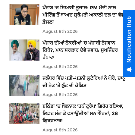
ਪੰਜਾਬ 'ਚ ਸਿਆਸੀ ਭੂਚਾਲ: PM ਮੋਦੀ ਨਾਲ
ਮੀਟਿੰਗ ਤੋਂ ਬਾਅਦ ਸ਼੍ਰੋਮਣੀ ਅਕਾਲੀ ਦਲ ਦਾ ਵੱਡਾ
Notification Hub
ਫ਼ੈਸਲਾ
August 8th 2026
ਪੰਜਾਬ ਦੀਆਂ ਨੌਕਰੀਆਂ ’ਚ ਪੰਜਾਬੀ ਨੌਜਵਾਨ
ਕਿੱਥੇ?, ਮਾਨ ਸਰਕਾਰ ਦੇਵੇ ਜਵਾਬ: ਸੁਖਜਿੰਦਰ
ਰੰਧਾਵਾ
August 8th 2026
ਜਲੰਧਰ ਵਿੱਚ ਪਤੀ-ਪਤਨੀ ਲੁਟੇਰਿਆਂ ਨੇ ਘੇਰੇ, ਚਾਕੂ
ਦੀ ਨੋਕ 'ਤੇ ਲੁੱਟ ਦੀ ਕੋਸ਼ਿਸ਼
August 8th 2026
ਬਠਿੰਡਾ 'ਚ ਖ਼ੌਫ਼ਨਾਕ 'ਹਨੀਟ੍ਰੈਪ' ਗਿਰੋਹ ਫੜਿਆ,
ਲਿਫ਼ਟ ਮੰਗ ਕੇ ਫਸਾਉਂਦੀਆਂ ਸਨ ਔਰਤਾਂ, 28
ਗ੍ਰਿਫ਼ਤਾਰ!
August 8th 2026