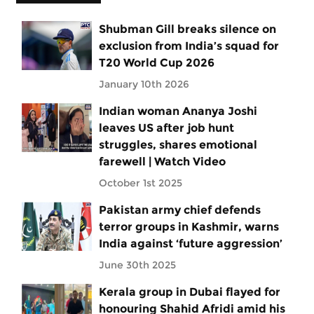
Shubman Gill breaks silence on
exclusion from India’s squad for
T20 World Cup 2026
January 10th 2026
Indian woman Ananya Joshi
leaves US after job hunt
struggles, shares emotional
farewell | Watch Video
October 1st 2025
Pakistan army chief defends
terror groups in Kashmir, warns
India against ‘future aggression’
June 30th 2025
Kerala group in Dubai flayed for
honouring Shahid Afridi amid his