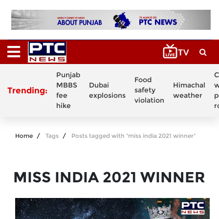
Punjab
C
Food
MBBS
Dubai
Himachal
w
Trending:
safety
fee
explosions
weather
p
violation
hike
r
Home
Tags
Posts tagged with "miss india 2021 winner"
MISS INDIA 2021 WINNER