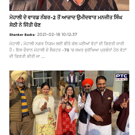
ਮੋਹਾਲੀ ਦੇ ਵਾਰਡ ਨੰਬਰ-2 ਤੋਂ ਆਜ਼ਾਦ ਉਮੀਦਵਾਰ ਮਨਜੀਤ ਸਿੰਘ
ਸੇਠੀ ਨੇ ਜਿੱਤੀ ਚੋਣ
2021-02-18 10:12:37
Shanker Badra
-
ਮੋਹਾਲੀ : ਮੋਹਾਲੀ ਨਗਰ ਨਿਗਮ ਲਈ ਬੀਤੇ ਕੱਲ ਪਈਆਂ ਵੋਟਾਂ ਦੀ ਗਿਣਤੀ ਜਾਰੀ
ਹੈ। ਇਸ ਦੌਰਾਨ ਮੋਹਾਲੀ ਦੇ ਸੈਕਟਰ -78 'ਚ ਸਖ਼ਤ ਸੁਰੱਖਿਆ ਪ੍ਰਬੰਧਾਂ ਹੇਠ ਵੋਟਾਂ
ਦੀ ਗਿਣਤੀ ਕੀਤੀ ਜਾ ...