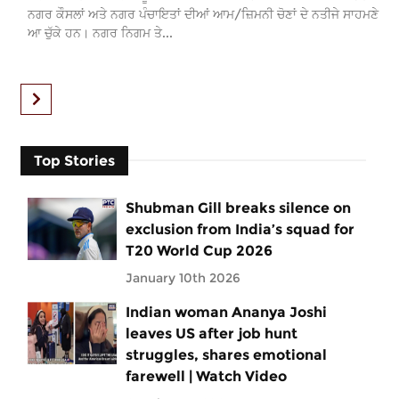
ਨਗਰ ਕੌਸਲਾਂ ਅਤੇ ਨਗਰ ਪੰਚਾਇਤਾਂ ਦੀਆਂ ਆਮ/ਜ਼ਿਮਨੀ ਚੋਣਾਂ ਦੇ ਨਤੀਜੇ ਸਾਹਮਣੇ
ਆ ਚੁੱਕੇ ਹਨ। ਨਗਰ ਨਿਗਮ ਤੇ...
Top Stories
Shubman Gill breaks silence on
exclusion from India’s squad for
T20 World Cup 2026
January 10th 2026
Indian woman Ananya Joshi
leaves US after job hunt
struggles, shares emotional
farewell | Watch Video