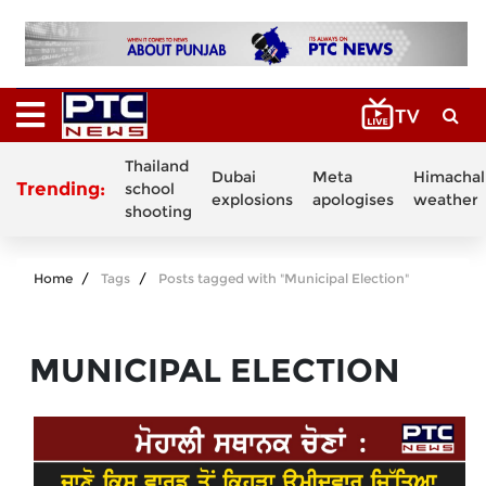
Thailand
Dubai
Meta
Himachal
Trending:
school
explosions
apologises
weather
shooting
Home
Tags
Posts tagged with "Municipal Election"
MUNICIPAL ELECTION