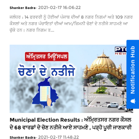
2021-02-17 16:06:22
Shanker Badra
-
ਜਲੰਧਰ : 14 ਫਰਵਰੀ ਨੂੰ ਹੋਈਆਂ ਪੰਜਾਬ ਦੀਆਂ 8 ਨਗਰ ਨਿਗਮਾਂ ਅਤੇ 109 ਨਗਰ
ਕੌਸਲਾਂ ਅਤੇ ਨਗਰ ਪੰਚਾਇਤਾਂ ਦੀਆਂ ਆਮ/ਜ਼ਿਮਨੀ ਚੋਣਾਂ ਦੇ ਨਤੀਜੇ ਸਾਹਮਣੇ ਆ
ਚੁੱਕੇ ਹਨ। ਨਗਰ ਨਿਗਮ ਤ...
Municipal Election Results : ਅੰਮ੍ਰਿਤਸਰ ਨਗਰ ਕੌਸਲ
ਦੇ 68 ਵਾਰਡਾਂ ਦੇ ਚੋਣ ਨਤੀਜੇ ਆਏ ਸਾਹਮਣੇ , ਪੜ੍ਹੋ ਪੂਰੀ ਜਾਣਕਾਰੀ
2021-02-17 11:48:22
Shanker Badra
-