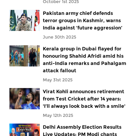
October 1st 2025
Pakistan army chief defends
terror groups in Kashmir, warns
India against ‘future aggression’
June 30th 2025
Kerala group in Dubai flayed for
honouring Shahid Afridi amid his
anti-India remarks and Pahalgam
attack fallout
May 31st 2025
Virat Kohli announces retirement
from Test Cricket after 14 years:
'I’ll always look back with a smile'
May 12th 2025
Delhi Assembly Election Results
Live Updates: PM Modi chants