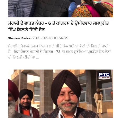
ਮੋਹਾਲੀ ਦੇ ਵਾਰਡ ਨੰਬਰ - 6 ਤੋਂ ਕਾਂਗਰਸ ਦੇ ਉਮੀਦਵਾਰ ਜਸਪ੍ਰੀਤ
ਸਿੰਘ ਗਿੱਲ ਨੇ ਜਿੱਤੀ ਚੋਣ
2021-02-18 10:34:39
Shanker Badra
-
ਮੋਹਾਲੀ : ਮੋਹਾਲੀ ਨਗਰ ਨਿਗਮ ਲਈ ਬੀਤੇ ਕੱਲ ਪਈਆਂ ਵੋਟਾਂ ਦੀ ਗਿਣਤੀ ਜਾਰੀ
ਹੈ। ਇਸ ਦੌਰਾਨ ਮੋਹਾਲੀ ਦੇ ਸੈਕਟਰ -78 'ਚ ਸਖ਼ਤ ਸੁਰੱਖਿਆ ਪ੍ਰਬੰਧਾਂ ਹੇਠ ਵੋਟਾਂ
ਦੀ ਗਿਣਤੀ ਕੀਤੀ ਜਾ ...