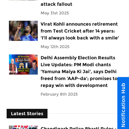
attack fallout
May 31st 2025
Virat Kohli announces retirement
from Test Cricket after 14 years:
'I’ll always look back with a smile'
May 12th 2025
Delhi Assembly Election Results
Live Updates: PM Modi chants
'Yamuna Maiya Ki Jai', says Delhi
freed from 'AAP-da'; promises to
Notification Hub
repay win with development
February 8th 2025
Latest Stories
Chandigarh Police Bharti Rules :