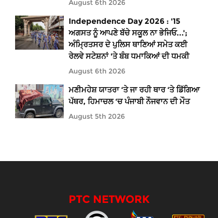
August 6th 2026
Independence Day 2026 : '15
ਅਗਸਤ ਨੂੰ ਆਪਣੇ ਬੱਚੇ ਸਕੂਲ ਨਾ ਭੇਜਿਓ...';
ਅੰਮ੍ਰਿਤਸਰ ਦੇ ਪੁਲਿਸ ਥਾਣਿਆਂ ਸਮੇਤ ਕਈ
ਰੇਲਵੇ ਸਟੇਸ਼ਨਾਂ 'ਤੇ ਬੰਬ ਧਮਾਕਿਆਂ ਦੀ ਧਮਕੀ
August 6th 2026
ਮਣੀਮਹੇਸ਼ ਯਾਤਰਾ ‘ਤੇ ਜਾ ਰਹੀ ਥਾਰ ‘ਤੇ ਡਿੱਗਿਆ
ਪੱਥਰ, ਹਿਮਾਚਲ ‘ਚ ਪੰਜਾਬੀ ਨੌਜਵਾਨ ਦੀ ਮੌਤ
August 5th 2026
PTC NETWORK