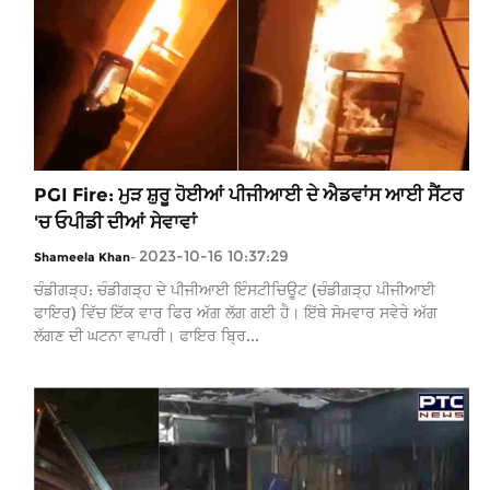
PGI Fire: ਮੁੜ ਸ਼ੁਰੂ ਹੋਈਆਂ ਪੀਜੀਆਈ ਦੇ ਐਡਵਾਂਸ ਆਈ ਸੈਂਟਰ
'ਚ ਓਪੀਡੀ ਦੀਆਂ ਸੇਵਾਵਾਂ
2023-10-16 10:37:29
Shameela Khan
-
ਚੰਡੀਗੜ੍ਹ: ਚੰਡੀਗੜ੍ਹ ਦੇ ਪੀਜੀਆਈ ਇੰਸਟੀਚਿਊਟ (ਚੰਡੀਗੜ੍ਹ ਪੀਜੀਆਈ
ਫਾਇਰ) ਵਿੱਚ ਇੱਕ ਵਾਰ ਫਿਰ ਅੱਗ ਲੱਗ ਗਈ ਹੈ। ਇੱਥੇ ਸੋਮਵਾਰ ਸਵੇਰੇ ਅੱਗ
ਲੱਗਣ ਦੀ ਘਟਨਾ ਵਾਪਰੀ। ਫਾਇਰ ਬ੍ਰਿ...