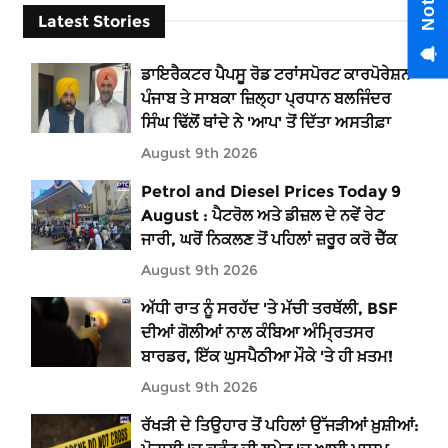
Latest Stories
ਡਾਇਰੈਕਟਰ ਪੈਪਸੂ ਰੋਡ ਟਰਾਂਸਪੋਰਟ ਕਾਰਪੋਰੇਸ਼ਨ
ਪੰਜਾਬ ਤੇ ਸਾਬਕਾ ਜ਼ਿਲ੍ਹਾ ਪ੍ਰਧਾਨ ਬਲਜਿੰਦਰ
ਸਿੰਘ ਢਿੱਲੋਂ ਥਾਂਦੇ ਨੇ 'ਆਪ' ਤੋਂ ਦਿੱਤਾ ਅਸਤੀਫ਼ਾ
August 9th 2026
Petrol and Diesel Prices Today 9
August : ਪੈਟਰੋਲ ਅਤੇ ਡੀਜ਼ਲ ਦੇ ਨਵੇਂ ਰੇਟ
ਜਾਰੀ, ਘਰੋਂ ਨਿਕਲਣ ਤੋਂ ਪਹਿਲਾਂ ਜ਼ਰੂਰ ਕਰੋ ਚੈੱਕ
August 9th 2026
ਅੱਧੀ ਰਾਤ ਨੂੰ ਸਰਹੱਦ 'ਤੇ ਮੱਚੀ ਤਰਥੱਲੀ, BSF
ਦੀਆਂ ਗੋਲੀਆਂ ਨਾਲ ਕੰਬਿਆ ਅੰਮ੍ਰਿਤਸਰ
ਬਾਰਡਰ, ਇੱਕ ਘੁਸਪੈਠੀਆ ਮੌਕੇ 'ਤੇ ਹੀ ਖ਼ਤਮ!
August 9th 2026
ਰੱਖੜੀ ਦੇ ਤਿਉਹਾਰ ਤੋਂ ਪਹਿਲਾਂ ਉੱਜੜੀਆਂ ਖ਼ੁਸ਼ੀਆਂ: