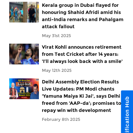
Kerala group in Dubai flayed for
honouring Shahid Afridi amid his
anti-India remarks and Pahalgam
attack fallout
May 31st 2025
Virat Kohli announces retirement
from Test Cricket after 14 years:
'I’ll always look back with a smile'
May 12th 2025
Delhi Assembly Election Results
Live Updates: PM Modi chants
'Yamuna Maiya Ki Jai', says Delhi
Notification Hub
freed from 'AAP-da'; promises to
repay win with development
February 8th 2025