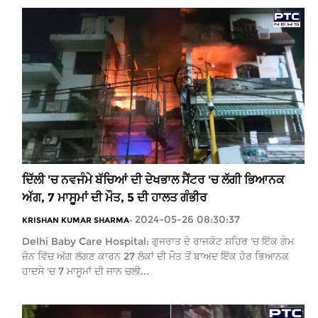
ਦਿੱਲੀ 'ਚ ਨਵਜੰਮੇ ਬੱਚਿਆਂ ਦੀ ਦੇਖਭਾਲ ਸੈਂਟਰ 'ਚ ਲੱਗੀ ਭਿਆਨਕ
ਅੱਗ, 7 ਮਾਸੂਮਾਂ ਦੀ ਮੌਤ, 5 ਦੀ ਹਾਲਤ ਗੰਭੀਰ
2024-05-26 08:30:37
KRISHAN KUMAR SHARMA
-
Delhi Baby Care Hospital: ਗੁਜਰਾਤ ਦੇ ਰਾਜਕੋਟ ਸ਼ਹਿਰ 'ਚ ਇੱਕ ਗੇਮ
ਜ਼ੋਨ ਵਿੱਚ ਅੱਗ ਲੱਗਣ ਕਾਰਨ 27 ਲੋਕਾਂ ਦੀ ਮੌਤ ਤੋਂ ਬਾਅਦ ਇੱਕ ਹੋਰ ਭਿਆਨਕ
ਹਾਦਸੇ 'ਚ 7 ਮਾਸੂਮਾਂ ਦੀ ਜਾਨ ਚਲੀ...