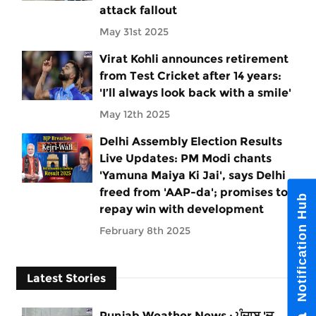
attack fallout
May 31st 2025
Virat Kohli announces retirement
from Test Cricket after 14 years:
'I’ll always look back with a smile'
May 12th 2025
Delhi Assembly Election Results
Live Updates: PM Modi chants
'Yamuna Maiya Ki Jai', says Delhi
freed from 'AAP-da'; promises to
Notification Hub
repay win with development
February 8th 2025
Latest Stories
Punjab Weather News : ਪੰਜਾਬ 'ਚ