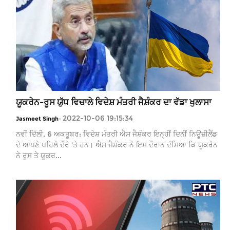
ਯੂਕਰੇਨ-ਰੂਸ ਯੁੱਧ ਵਿਚਾਲੇ ਵਿਦੇਸ਼ ਮੰਤਰੀ ਜੈਸ਼ੰਕਰ ਦਾ ਵੱਡਾ ਖੁਲਾਸਾ
2022-10-06 19:15:34
Jasmeet Singh
-
ਨਵੀਂ ਦਿੱਲੀ, 6 ਅਕਤੂਬਰ: ਵਿਦੇਸ਼ ਮੰਤਰੀ ਐਸ ਜੈਸ਼ੰਕਰ ਇਨ੍ਹੀਂ ਦਿਨੀਂ ਨਿਊਜ਼ੀਲੈਂਡ
ਦੇ ਆਪਣੇ ਪਹਿਲੇ ਦੌਰੇ 'ਤੇ ਹਨ। ਐਸ ਜੈਸ਼ੰਕਰ ਨੇ ਇਸ ਦੌਰਾਨ ਦੱਸਿਆ ਕਿ ਯੂਕਰੇਨ
ਨੇ ਰੂਸ ਤੇ ਯੂਕਰ...