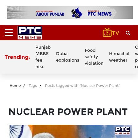
Punjab
C
Food
MBBS
Dubai
Himachal
w
Trending:
safety
fee
explosions
weather
p
violation
hike
r
Home
Tags
Posts tagged with "Nuclear Power Plant"
NUCLEAR POWER PLANT