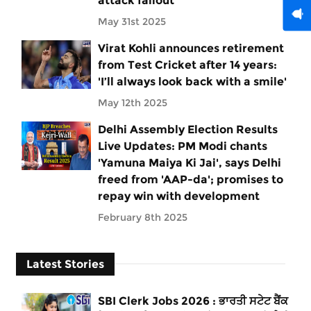
attack fallout
May 31st 2025
Virat Kohli announces retirement
from Test Cricket after 14 years:
'I’ll always look back with a smile'
May 12th 2025
Delhi Assembly Election Results
Live Updates: PM Modi chants
'Yamuna Maiya Ki Jai', says Delhi
freed from 'AAP-da'; promises to
repay win with development
February 8th 2025
Latest Stories
SBI Clerk Jobs 2026 : ਭਾਰਤੀ ਸਟੇਟ ਬੈਂਕ