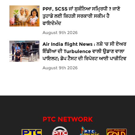
PPF, SCSS ਜਾਂ ਸੁਕੰਨਿਆ ਸਮ੍ਰਿਧੀ ? ਜਾਣੋ
ਤੁਹਾਡੇ ਲਈ ਕਿਹੜੀ ਸਰਕਾਰੀ ਸਕੀਮ ਹੈ
ਫਾਇਦੇਮੰਦ
August 9th 2026
Air India flight News : ਨਸ਼ੇ ’ਚ ਸੀ ਏਅਰ
ਇੰਡੀਆ ਦੀ Turbulence ਵਾਲੀ ਉਡਾਣ ਵਾਲਾ
ਪਾਇਲਟ; ਡੋਪ ਟੈਸਟ ਦੀ ਰਿਪੋਰਟ ਆਈ ਪਾਜ਼ੀਟਿਵ
August 9th 2026
PTC NETWORK