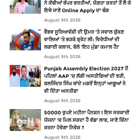
ਨੇ ਕੱਢੀਆਂ ਬੰਪਰ ਭਰਤੀਆਂ, ਯੋਗਤਾ ਸ਼ਰਤਾਂ ਤੋਂ ਲੈ ਕੇ
ਇਥੇ ਜਾਣੋ Online Apply ਦਾ ਢੰਗ
August 9th 2026
ਵੈਭਵ ਸੂਰਿਆਵੰਸ਼ੀ ਦੀ ਉਮਰ 'ਤੇ ਸਵਾਲ ਚੁੱਕਣ
ਵਾਲਿਆਂ 'ਤੇ ਭੜਕੇ ਬ੍ਰੇਟ ਲੀ: ਵਿਰੋਧੀਆਂ ਦੀ
ਲਗਾਈ ਕਲਾਸ, ਬੋਲੇ 'ਇਹ ਮੁੰਡਾ ਕਮਾਲ ਹੈ!'
August 9th 2026
Punjab Assembly Election 2027 ਤੋਂ
ਪਹਿਲਾਂ AAP ’ਚ ਲੱਗੀ ਅਸਤੀਫਿਆਂ ਦੀ ਝੜੀ,
ਬਲਜਿੰਦਰ ਸਿੰਘ ਥਾਂਦੇ ਮਗਰੋਂ ਇਨ੍ਹਾਂ ਆਗੂਆਂ ਨੇ
ਵੀ ਦਿੱਤਾ ਅਸਤੀਫਾ
August 9th 2026
50000 ਰੁਪਏ ਮਹੀਨਾ ਪੈਨਸ਼ਨ ! ਇਸ ਸਰਕਾਰੀ
ਯੋਜਨਾ 'ਚ ਮਿਲ ਸਕਦਾ ਹੈ ਵੱਡਾ ਲਾਭ, ਜਾਣੋ ਕਿੰਨਾ
ਕਰਨਾ ਹੋਵੇਗਾ ਨਿਵੇਸ਼ ?
August 9th 2026