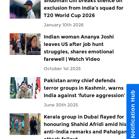
Shubman Gill breaks silence on
exclusion from India’s squad for
T20 World Cup 2026
January 10th 2026
Indian woman Ananya Joshi
leaves US after job hunt
struggles, shares emotional
farewell | Watch Video
October 1st 2025
Pakistan army chief defends
terror groups in Kashmir, warns
Notification Hub
India against ‘future aggression’
June 30th 2025
Kerala group in Dubai flayed for
honouring Shahid Afridi amid his
anti-India remarks and Pahalgam