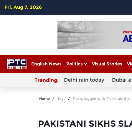
Fri, Aug 7, 2026
English News
Politics
Visual Stories
Vi
Delhi rain today
Dubai e
Trending:
Home
Tags
Posts tagged with "Pakistani Sik
PAKISTANI SIKHS S