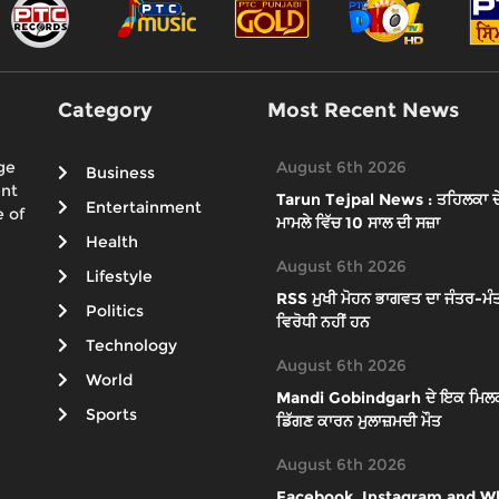
Category
Most Recent News
ge
August 6th 2026
Business
ent
Tarun Tejpal News : ਤਹਿਲਕਾ ਦੇ ਸ
Entertainment
 of
ਮਾਮਲੇ ਵਿੱਚ 10 ਸਾਲ ਦੀ ਸਜ਼ਾ
Health
August 6th 2026
Lifestyle
RSS ਮੁਖੀ ਮੋਹਨ ਭਾਗਵਤ ਦਾ ਜੰਤਰ-ਮੰਤ
Politics
ਵਿਰੋਧੀ ਨਹੀਂ ਹਨ
Technology
August 6th 2026
World
Mandi Gobindgarh ਦੇ ਇਕ ਮਿਲਕ ਪਲ
Sports
ਡਿੱਗਣ ਕਾਰਨ ਮੁਲਾਜ਼ਮਦੀ ਮੌਤ
August 6th 2026
Facebook, Instagram and What