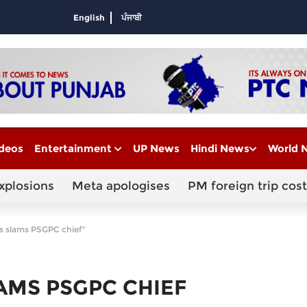
English
ਪੰਜਾਬੀ
deos
Entertainment
UP News
Hindi News
World 
xplosions
Meta apologises
PM foreign trip cost
hs slams PSGPC chief"
LAMS PSGPC CHIEF