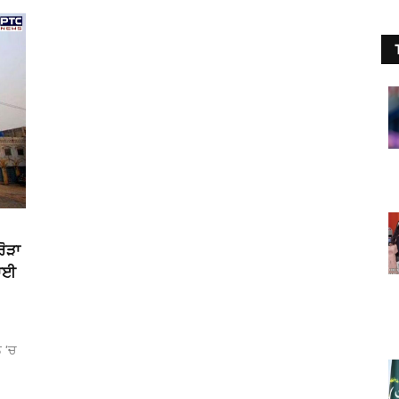
ਰੋੜਾ
ਭਾਈ
 ’ਚ