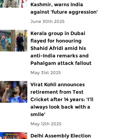
Kashmir, warns India
against ‘future aggression’
June 30th 2025
Kerala group in Dubai
flayed for honouring
Shahid Afridi amid his
anti-India remarks and
Pahalgam attack fallout
May 31st 2025
Virat Kohli announces
retirement from Test
Cricket after 14 years: 'I’ll
always look back with a
smile'
May 12th 2025
Delhi Assembly Election